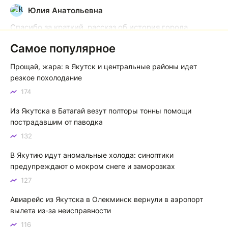
Юлия Анатольевна
Ю
Спасибо за краткий, рассказ об история города
Якутска. Желаю процветания нашему Северу!
Самое популярное
Якутск сквозь века: от острога до столицы республики
Прощай, жара: в Якутск и центральные районы идет
Котя злой
К
резкое похолодание
174
Зной в Сибири, тем более в Якутске. Никакой это не
зной, а просто приятное тепло. А про палящее солнце
Из Якутска в Батагай везут полторы тонны помощи
тем более говорить не приходиться. Не зря даже в
пострадавшим от паводка
песнях поют…
132
Якутск готовится к пику летнего зноя: синоптики прогнозируют до плюс 35 градусов
В Якутию идут аномальные холода: синоптики
предупреждают о мокром снеге и заморозках
127
Авиарейс из Якутска в Олекминск вернули в аэропорт
вылета из-за неисправности
116