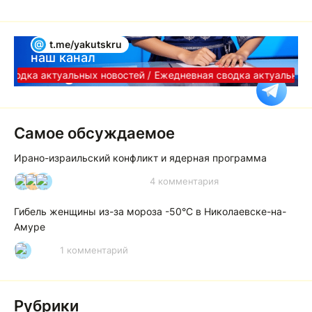
@
t.me/yakutskru
наш канал
Telegram
сводка актуальных новостей /
Ежедневная сводка актуальных 
Самое обсуждаемое
Ирано-израильский конфликт и ядерная программа
4 комментария
И
А
А
Гибель женщины из-за мороза -50°C в Николаевске-на-
Амуре
1 комментарий
Р
Рубрики