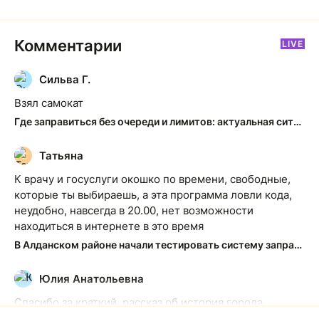
Комментарии
LIVE
Сильва Г.
С
Взял самокат
Где заправиться без очереди и лимитов: актуальная ситуация на АЗС Якутска
Татьяна
Т
К врачу и госуслуги окошко по времени, свободные,
которые ты выбираешь, а эта программа ловли кода,
неудобно, навсегда в 20.00, нет возможности
находиться в интернете в это время
В Алданском районе начали тестировать систему заправки по QR-кодам
Юлия Анатольевна
Ю
Спасибо за краткий, рассказ об история города
Якутска. Желаю процветания нашему Северу!