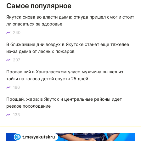
Самое популярное
Якутск сквозь века: от острога до столицы республики
Якутск снова во власти дыма: откуда пришел смог и стоит
Котя злой
К
ли опасаться за здоровье
240
Зной в Сибири, тем более в Якутске. Никакой это не
зной, а просто приятное тепло. А про палящее солнце
В ближайшие дни воздух в Якутске станет еще тяжелее
тем более говорить не приходиться. Не зря даже в
из-за дыма от лесных пожаров
песнях поют…
207
Якутск готовится к пику летнего зноя: синоптики прогнозируют до плюс 35 градусов
Пропавший в Хангаласском улусе мужчина вышел из
тайги на голоса детей спустя 25 дней
186
Прощай, жара: в Якутск и центральные районы идет
резкое похолодание
133
@
t.me/yakutskru