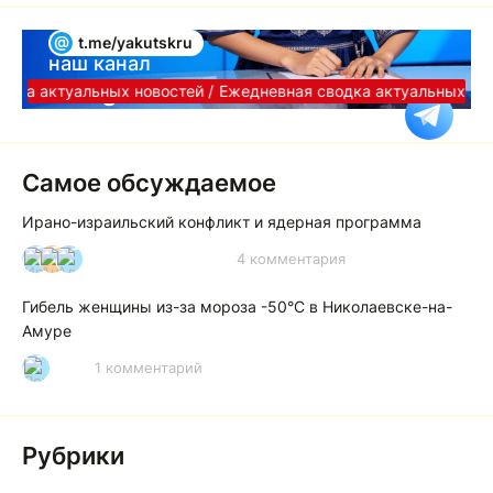
@
t.me/yakutskru
наш канал
Telegram
дка актуальных новостей /
Ежедневная сводка актуальных нов
Самое обсуждаемое
Ирано-израильский конфликт и ядерная программа
4 комментария
И
А
А
Гибель женщины из-за мороза -50°C в Николаевске-на-
Амуре
1 комментарий
Р
Рубрики