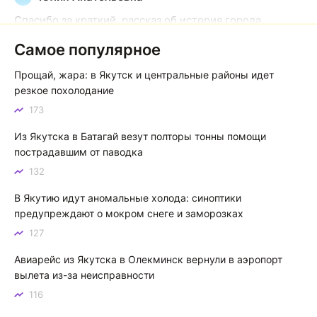
Спасибо за краткий, рассказ об история города
Якутска. Желаю процветания нашему Северу!
Самое популярное
Якутск сквозь века: от острога до столицы республики
Прощай, жара: в Якутск и центральные районы идет
Котя злой
К
резкое похолодание
173
Зной в Сибири, тем более в Якутске. Никакой это не
зной, а просто приятное тепло. А про палящее солнце
Из Якутска в Батагай везут полторы тонны помощи
тем более говорить не приходиться. Не зря даже в
пострадавшим от паводка
песнях поют…
132
Якутск готовится к пику летнего зноя: синоптики прогнозируют до плюс 35 градусов
В Якутию идут аномальные холода: синоптики
предупреждают о мокром снеге и заморозках
127
Авиарейс из Якутска в Олекминск вернули в аэропорт
вылета из-за неисправности
116