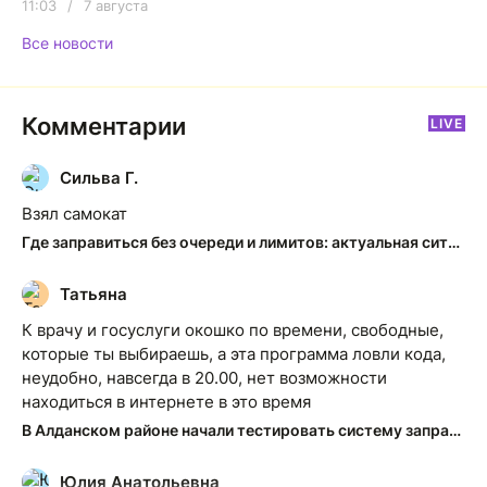
11:03
/
7 августа
Все новости
Комментарии
LIVE
Сильва Г.
С
Взял самокат
Где заправиться без очереди и лимитов: актуальная ситуация на АЗС Якутска
Татьяна
Т
К врачу и госуслуги окошко по времени, свободные,
которые ты выбираешь, а эта программа ловли кода,
неудобно, навсегда в 20.00, нет возможности
находиться в интернете в это время
В Алданском районе начали тестировать систему заправки по QR-кодам
Юлия Анатольевна
Ю