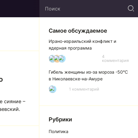
Самое обсуждаемое
Ирано-израильский конфликт и
ядерная программа
4
И
А
А
комментария
Гибель женщины из-за мороза -50°C
о
в Николаевске-на-Амуре
1 комментарий
Р
е сияние –
аевский.
Рубрики
Политика