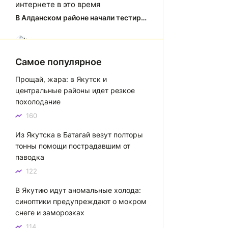
интернете в это время
В Алданском районе начали тестировать систему заправки по QR-кодам
Юлия Анатольевна
Ю
Спасибо за краткий, рассказ об
Самое популярное
история города Якутска. Желаю
Прощай, жара: в Якутск и
процветания нашему Северу!
центральные районы идет резкое
Якутск сквозь века: от острога до столицы республики
похолодание
160
Котя злой
К
Из Якутска в Батагай везут полторы
Зной в Сибири, тем более в
тонны помощи пострадавшим от
Якутске. Никакой это не зной, а
паводка
просто приятное тепло. А про
палящее солнце тем более
122
говорить не приходиться. Не зря
В Якутию идут аномальные холода:
даже в песнях поют…
синоптики предупреждают о мокром
Якутск готовится к пику летнего зноя: синоптики прогнозируют до плюс 35 градусов
снеге и заморозках
114