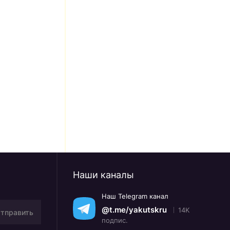
Наши каналы
Наш Telegram канал
@t.me/yakutskru
14K
тправить
подпис.