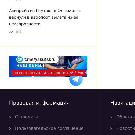
Авиарейс из Якутска в Олекминск
вернули в аэропорт вылета из-за
неисправности
101
@
t.me/yakutskru
наш канал
Telegram
вная сводка актуальных новостей /
Ежедневная сводка актуаль
Правовая информация
Навигац
О проекте
Обратна
Пользовательское соглашение
Новости