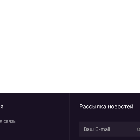
ных новостей /
ия
Рассылка новостей
я связь
О