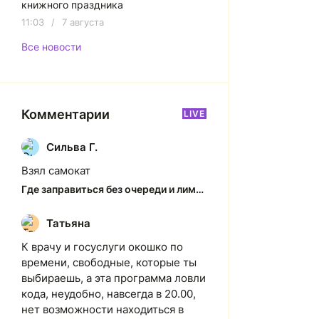
книжного праздника
11:03
/
7 августа
Все новости
Комментарии
LIVE
Сильва Г.
С
Взял самокат
Где заправиться без очереди и лимитов: актуальная ситуация на АЗС Якутска
Татьяна
Т
К врачу и госуслуги окошко по
времени, свободные, которые ты
выбираешь, а эта программа ловли
кода, неудобно, навсегда в 20.00,
нет возможности находиться в