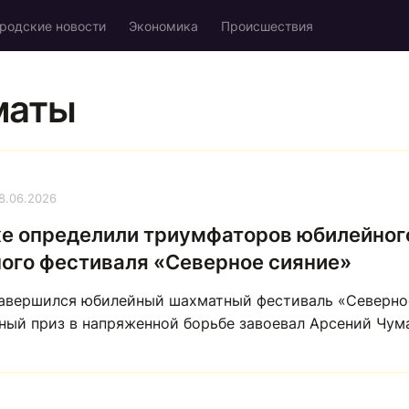
родские новости
Экономика
Происшествия
маты
8.06.2026
ке определили триумфаторов юбилейног
ого фестиваля «Северное сияние»
завершился юбилейный шахматный фестиваль «Северно
вный приз в напряженной борьбе завоевал Арсений Чум