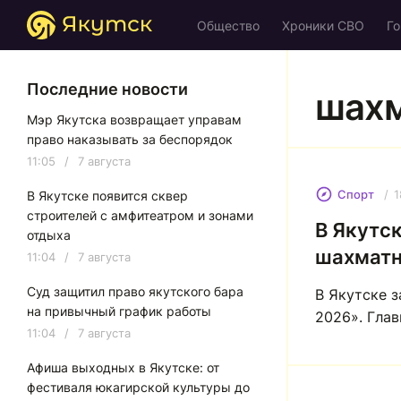
Общество
Хроники СВО
Го
Последние новости
шах
Мэр Якутска возвращает управам
право наказывать за беспорядок
11:05
/
7 августа
1
Спорт
В Якутске появится сквер
строителей с амфитеатром и зонами
В Якутс
отдыха
шахматн
11:04
/
7 августа
Суд защитил право якутского бара
В Якутске 
на привычный график работы
2026». Гла
11:04
/
7 августа
Афиша выходных в Якутске: от
фестиваля юкагирской культуры до