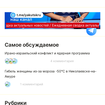
@
t.me/yakutskru
наш канал
Telegram
сводка актуальных новостей /
Ежедневная сводка актуальных 
Самое обсуждаемое
Ирано-израильский конфликт и ядерная программа
4 комментария
И
А
А
Гибель женщины из-за мороза -50°C в Николаевске-на-
Амуре
1 комментарий
Р
Рубрики