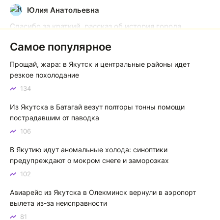
Юлия Анатольевна
Ю
Спасибо за краткий, рассказ об история города
Якутска. Желаю процветания нашему Северу!
Самое популярное
Якутск сквозь века: от острога до столицы республики
Прощай, жара: в Якутск и центральные районы идет
Котя злой
К
резкое похолодание
134
Зной в Сибири, тем более в Якутске. Никакой это не
зной, а просто приятное тепло. А про палящее солнце
Из Якутска в Батагай везут полторы тонны помощи
тем более говорить не приходиться. Не зря даже в
пострадавшим от паводка
песнях поют…
106
Якутск готовится к пику летнего зноя: синоптики прогнозируют до плюс 35 градусов
В Якутию идут аномальные холода: синоптики
предупреждают о мокром снеге и заморозках
102
Авиарейс из Якутска в Олекминск вернули в аэропорт
вылета из-за неисправности
81