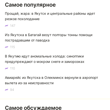
Самое популярное
Якутск сквозь века: от острога до столицы республики
Прощай, жара: в Якутск и центральные районы идет
Котя злой
К
резкое похолодание
147
Зной в Сибири, тем более в Якутске. Никакой это не
зной, а просто приятное тепло. А про палящее солнце
Из Якутска в Батагай везут полторы тонны помощи
тем более говорить не приходиться. Не зря даже в
пострадавшим от паводка
песнях поют…
115
Якутск готовится к пику летнего зноя: синоптики прогнозируют до плюс 35 градусов
В Якутию идут аномальные холода: синоптики
предупреждают о мокром снеге и заморозках
110
Авиарейс из Якутска в Олекминск вернули в аэропорт
вылета из-за неисправности
94
Самое обсуждаемое