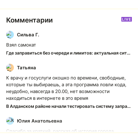
Комментарии
LIVE
Сильва Г.
С
Взял самокат
Где заправиться без очереди и лимитов: актуальная ситуация на АЗС Якутска
Татьяна
Т
К врачу и госуслуги окошко по времени, свободные,
которые ты выбираешь, а эта программа ловли кода,
неудобно, навсегда в 20.00, нет возможности
находиться в интернете в это время
В Алданском районе начали тестировать систему заправки по QR-кодам
Юлия Анатольевна
Ю
Спасибо за краткий, рассказ об история города
Якутска. Желаю процветания нашему Северу!