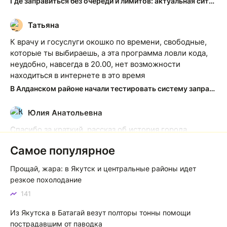
Где заправиться без очереди и лимитов: актуальная ситуация на АЗС Якутска
Татьяна
Т
К врачу и госуслуги окошко по времени, свободные,
которые ты выбираешь, а эта программа ловли кода,
неудобно, навсегда в 20.00, нет возможности
находиться в интернете в это время
В Алданском районе начали тестировать систему заправки по QR-кодам
Юлия Анатольевна
Ю
Спасибо за краткий, рассказ об история города
Якутска. Желаю процветания нашему Северу!
Самое популярное
Якутск сквозь века: от острога до столицы республики
Прощай, жара: в Якутск и центральные районы идет
Котя злой
К
резкое похолодание
141
Зной в Сибири, тем более в Якутске. Никакой это не
зной, а просто приятное тепло. А про палящее солнце
Из Якутска в Батагай везут полторы тонны помощи
тем более говорить не приходиться. Не зря даже в
пострадавшим от паводка