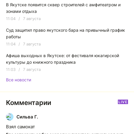
В Якутске появится сквер строителей с амфитеатром и
зонами отдыха
11:04
/
7 августа
Суд защитил право якутского бара на привычный график
работы
11:04
/
7 августа
Афиша выходных в Якутске: от фестиваля юкагирской
культуры до книжного праздника
11:03
/
7 августа
Все новости
Комментарии
LIVE
Сильва Г.
С
Взял самокат