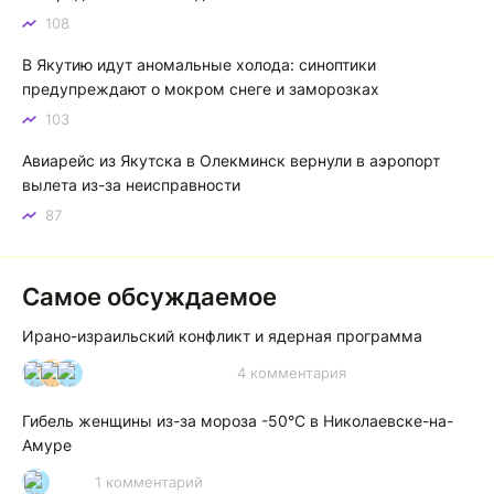
песнях поют…
108
Якутск готовится к пику летнего зноя: синоптики прогнозируют до плюс 35 градусов
В Якутию идут аномальные холода: синоптики
предупреждают о мокром снеге и заморозках
103
Авиарейс из Якутска в Олекминск вернули в аэропорт
вылета из-за неисправности
87
Самое обсуждаемое
Ирано-израильский конфликт и ядерная программа
4 комментария
И
А
А
Гибель женщины из-за мороза -50°C в Николаевске-на-
Амуре
1 комментарий
Р