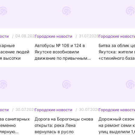
04.08.2026
31.07.2026
ости
Городские новости
Городские новост
ожарные
Автобусы № 106 и 124 в
Битва за облик ц
пасение людей
Якутске возобновили
Якутска: жители 
я высотки
движение по привычным
«стихийного база
маршрутам
площади Респуб
30.07.2026
30.07.2026
ости
Городские новости
Городские новост
-за санитарных
Дорога на Борогонцы снова
Дорожный сезон 
ременно
открыта: река Лена
на ремонт семи 
улярную
вернулась в русло
улиц выделили 1