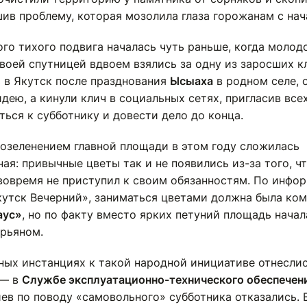
ив проблему, которая мозолила глаза горожанам с нач
го тихого подвига началась чуть раньше, когда молод
воей спутницей вдвоем взялись за одну из заросших к
 в Якутск после празднования
Ысыаха
в родном селе, 
идею, а кинули клич в социальных сетях, пригласив вс
ься к субботнику и довести дело до конца.
 озеленением главной площади в этом году сложилась
ая: привычные цветы так и не появились из-за того, ч
вовремя не приступил к своим обязанностям. По инфо
кутск Вечерний», заниматься цветами должна была ко
аус»
, но по факту вместо ярких петуний площадь начал
рьяном.
ных инстанциях к такой народной инициативе отнесли
 — в
Службе эксплуатационно-технического обеспечен
ев по поводу «самовольного» субботника отказались. 