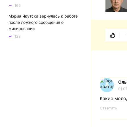
166
Мэрия Якутска вернулась к работе
после ложного сообщения о
минировании
128
Оль
A
01.0
Какие моло
Ответить