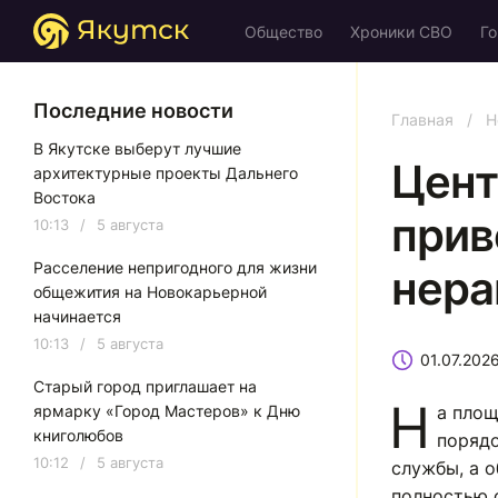
Общество
Хроники СВО
Го
Последние новости
Главная
/
Н
В Якутске выберут лучшие
Цент
архитектурные проекты Дальнего
Востока
прив
10:13
/
5 августа
Расселение непригодного для жизни
нера
общежития на Новокарьерной
начинается
10:13
/
5 августа
01.07.202
Старый город приглашает на
Н
ярмарку «Город Мастеров» к Дню
а площ
книголюбов
порядо
10:12
/
5 августа
службы, а 
полностью 