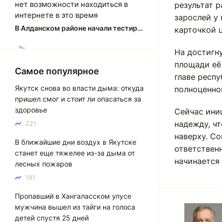
нет возможности находиться в
результат 
интернете в это время
зарослей у 
В Алданском районе начали тестировать систему заправки по QR-кодам
карточкой ц
Юлия Анатольевна
На достигн
Ю
площади её
Спасибо за краткий, рассказ об
Самое популярное
главе респ
история города Якутска. Желаю
Якутск снова во власти дыма: откуда
полноценно
процветания нашему Северу!
пришел смог и стоит ли опасаться за
Якутск сквозь века: от острога до столицы республики
здоровье
Сейчас ини
надежду, ч
221
Котя злой
К
наверху. Со
В ближайшие дни воздух в Якутске
Зной в Сибири, тем более в
ответственн
станет еще тяжелее из-за дыма от
Якутске. Никакой это не зной, а
начинается 
лесных пожаров
просто приятное тепло. А про
палящее солнце тем более
191
говорить не приходиться. Не зря
Пропавший в Хангаласском улусе
даже в песнях поют…
мужчина вышел из тайги на голоса
Якутск готовится к пику летнего зноя: синоптики прогнозируют до плюс 35 градусов
детей спустя 25 дней