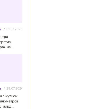
31.07.2026
и
ентра
против
ра» на
лики
29.07.2026
и
в Якутске:
километров
,6 млрд