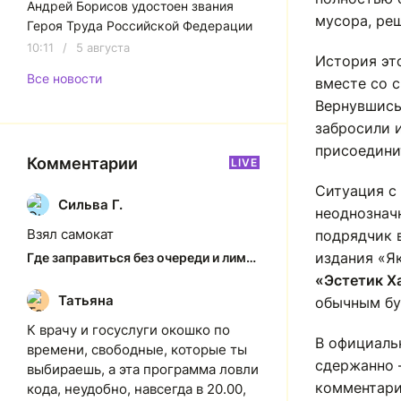
Андрей Борисов удостоен звания
мусора, реш
Героя Труда Российской Федерации
10:11
/
5 августа
История это
Все новости
вместе со с
Вернувшись
забросили 
присоединит
Комментарии
LIVE
Ситуация с
Сильва Г.
С
неоднозначн
Взял самокат
подрядчик 
издания «Я
Где заправиться без очереди и лимитов: актуальная ситуация на АЗС Якутска
«Эстетик Х
Татьяна
Т
обычным бу
К врачу и госуслуги окошко по
В официаль
времени, свободные, которые ты
сдержанно
выбираешь, а эта программа ловли
комментари
кода, неудобно, навсегда в 20.00,