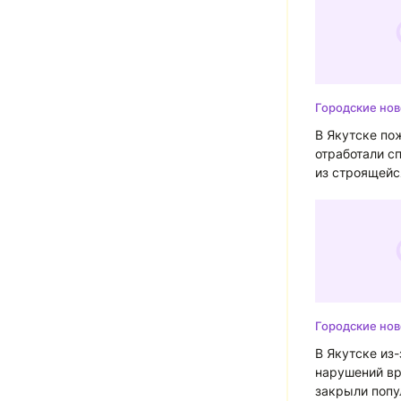
Городские нов
В Якутске п
отработали с
из строящейс
Городские нов
В Якутске из
нарушений в
закрыли поп