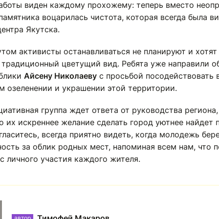
работы виден каждому прохожему: теперь вместо неоп
памятника воцарилась чистота, которая всегда была в
ентра Якутска.
утом активисты останавливаться не планируют и хотят
 традиционный цветущий вид. Ребята уже направили о
ублики
Айсену Николаеву
с просьбой посодействовать 
м озеленении и украшении этой территории.
циативная группа ждет ответа от руководства региона,
то их искреннее желание сделать город уютнее найдет
гласитесь, всегда приятно видеть, когда молодежь бере
ость за облик родных мест, напоминая всем нам, что 
с личного участия каждого жителя.
Тимофей Макаров
автор