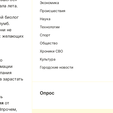
Экономика
ала лета.
Происшествия
ой биолог
Наука
лумб.
Технологии
они не
Спорт
ех желающих
Общество
Хроники СВО
Культура
то
рмации
Городские новости
мпания
а зарастать
Опрос
сь
ия
от
Впрочем,