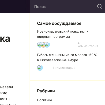
Самое обсуждаемое
Ирано-израильский конфликт и
ка
ядерная программа
4
И
А
А
комментария
Гибель женщины из-за мороза -50°C
в Николаевске-на-Амуре
1 комментарий
Р
 навели
Рубрики
ские
висты
Политика
ившегося