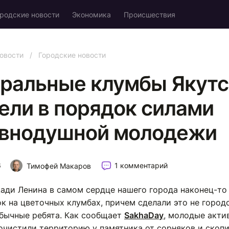
родские новости
Экономика
Происшествия
овости
/
Городские новости
ральные клумбы Якутс
ели в порядок силами
внодушной молодежи
6
1 комментарий
Тимофей Макаров
ади Ленина в самом сердце нашего города наконец-то
к на цветочных клумбах, причем сделали это не город
обычные ребята. Как сообщает
SakhaDay
, молодые акти
очистили территорию у памятника от сорняков и скоп