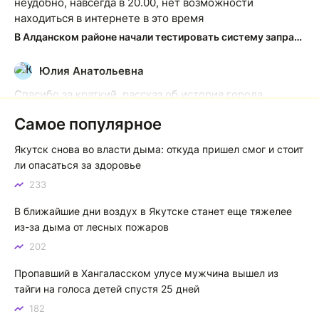
неудобно, навсегда в 20.00, нет возможности
находиться в интернете в это время
В Алданском районе начали тестировать систему заправки по QR-кодам
Юлия Анатольевна
Ю
Спасибо за краткий, рассказ об история города
Якутска. Желаю процветания нашему Северу!
Самое популярное
Якутск сквозь века: от острога до столицы республики
Якутск снова во власти дыма: откуда пришел смог и стоит
Котя злой
К
ли опасаться за здоровье
233
Зной в Сибири, тем более в Якутске. Никакой это не
зной, а просто приятное тепло. А про палящее солнце
В ближайшие дни воздух в Якутске станет еще тяжелее
тем более говорить не приходиться. Не зря даже в
из-за дыма от лесных пожаров
песнях поют…
202
Якутск готовится к пику летнего зноя: синоптики прогнозируют до плюс 35 градусов
Пропавший в Хангаласском улусе мужчина вышел из
тайги на голоса детей спустя 25 дней
182