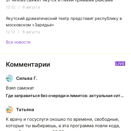
12:12
/
6 августа
Якутский драматический театр представит республику в
московском «Зарядье»
12:12
/
6 августа
Все новости
Комментарии
LIVE
Сильва Г.
С
Взял самокат
Где заправиться без очереди и лимитов: актуальная ситуация на АЗС Якутска
Татьяна
Т
К врачу и госуслуги окошко по времени, свободные,
которые ты выбираешь, а эта программа ловли кода,