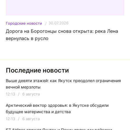
30.07.2026
Городские новости
Дорога на Борогонцы снова открыта: река Лена
вернулась в русло
Последние новости
Выше девяти этажей: как Якутск преодолел ограничения
вечной мерзлоты
12:13
/
6 августа
Арктический вектор здоровья: в Якутске обсудили
будущее материнства и детства
12:13
/
6 августа
S7 Airlines свяжет Якутск и Пекин прямыми рейсами