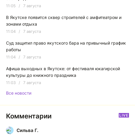
11:05
/
7 августа
В Якутске появится сквер строителей с амфитеатром и
зонами отдыха
11:04
/
7 августа
Суд защитил право якутского бара на привычный график
работы
11:04
/
7 августа
Афиша выходных в Якутске: от фестиваля юкагирской
культуры до книжного праздника
11:03
/
7 августа
Все новости
Комментарии
LIVE
Сильва Г.
С