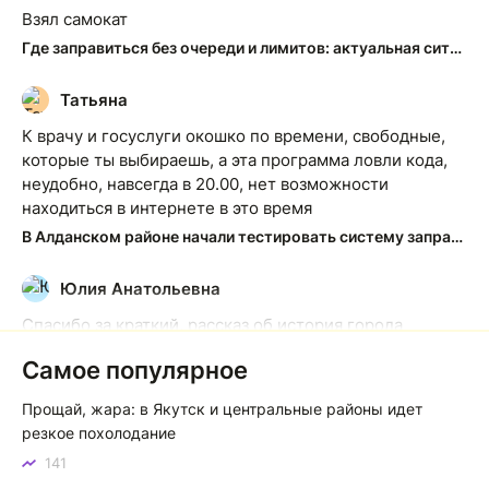
Взял самокат
Где заправиться без очереди и лимитов: актуальная ситуация на АЗС Якутска
Татьяна
Т
К врачу и госуслуги окошко по времени, свободные,
которые ты выбираешь, а эта программа ловли кода,
неудобно, навсегда в 20.00, нет возможности
находиться в интернете в это время
В Алданском районе начали тестировать систему заправки по QR-кодам
Юлия Анатольевна
Ю
Спасибо за краткий, рассказ об история города
Якутска. Желаю процветания нашему Северу!
Самое популярное
Якутск сквозь века: от острога до столицы республики
Прощай, жара: в Якутск и центральные районы идет
Котя злой
К
резкое похолодание
141
Зной в Сибири, тем более в Якутске. Никакой это не