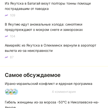
зной, а просто приятное тепло. А про палящее солнце
Из Якутска в Батагай везут полторы тонны помощи
тем более говорить не приходиться. Не зря даже в
пострадавшим от паводка
песнях поют…
109
Якутск готовится к пику летнего зноя: синоптики прогнозируют до плюс 35 градусов
В Якутию идут аномальные холода: синоптики
предупреждают о мокром снеге и заморозках
104
Авиарейс из Якутска в Олекминск вернули в аэропорт
вылета из-за неисправности
87
Самое обсуждаемое
Ирано-израильский конфликт и ядерная программа
4 комментария
И
А
А
Гибель женщины из-за мороза -50°C в Николаевске-на-
Амуре