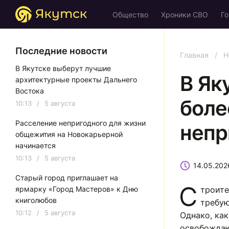
Общество
Хроники СВО
Го
Последние новости
Главная
/
Н
В Якутске выберут лучшие
В Як
архитектурные проекты Дальнего
Востока
боле
10:13
/
5 августа
Расселение непригодного для жизни
непр
общежития на Новокарьерной
начинается
10:13
/
5 августа
14.05.202
Старый город приглашает на
С
ярмарку «Город Мастеров» к Дню
троите
книголюбов
требую
10:12
/
5 августа
Однако, ка
освобождаю