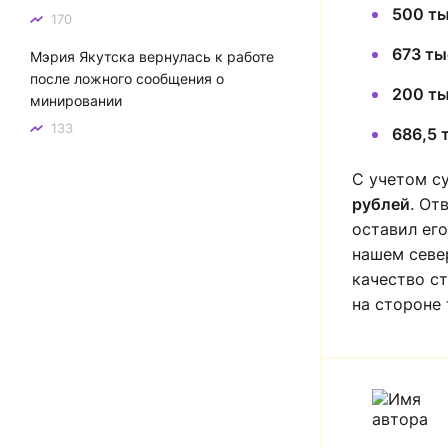
500 ты
170
673 ты
Мэрия Якутска вернулась к работе
после ложного сообщения о
200 ты
минировании
133
686,5 
С учетом с
рублей
. От
оставил его
нашем севе
качество ст
на стороне 