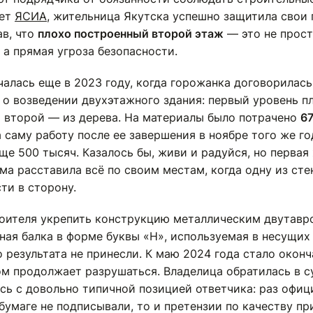
ает
ЯСИА
, жительница Якутска успешно защитила свои 
ав, что
плохо построенный второй этаж
— это не прос
 а прямая угроза безопасности.
алась еще в 2023 году, когда горожанка договорилась
 о возведении двухэтажного здания: первый уровень п
 а второй — из дерева. На материалы было потрачено
6
за саму работу после ее завершения в ноябре того же 
ще 500 тысяч. Казалось бы, живи и радуйся, но первая
ма расставила всё по своим местам, когда одну из сте
ти в сторону.
оителя укрепить конструкцию металлическим двутавр
ная балка в форме буквы «Н», используемая в несущих
 результата не принесли. К маю 2024 года стало оконч
ом продолжает разрушаться. Владелица обратилась в с
сь с довольно типичной позицией ответчика: раз офи
бумаге не подписывали, то и претензии по качеству пр