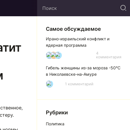
Самое обсуждаемое
Ирано-израильский конфликт и
атит
ядерная программа
4
И
А
А
комментария
Гибель женщины из-за мороза -50°C
м
в Николаевске-на-Амуре
1 комментарий
Р
ственное,
Рубрики
стеру.
Политика
е нормы.