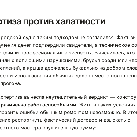
тиза против халатности
ородской суд с таким подходом не согласился. Факт в
учения денег подтвердили свидетели, а техническое с
оценили профессиональные эксперты. Выяснилось, что
дили с вопиющими нарушениями: брусья соединяли «вс
еплений, а крыша держалась буквально на добром слов
тоек и использования обычных досок вместо полноценн
прогона.
кспертиза вынесла неутешительный вердикт — констр
граниченно работоспособными
. Жить в таких условиях
справить ошибки обычным ремонтом невозможно. В ито
ение расторгнуть фактический договор и взыскать с
естного мастера внушительную сумму: