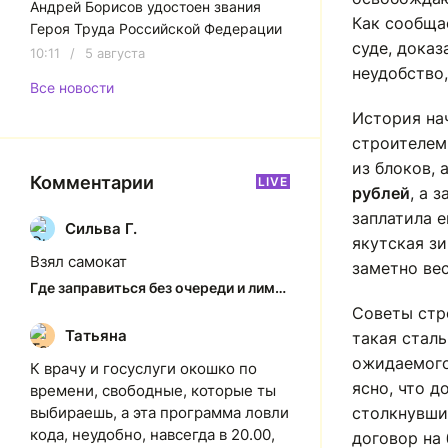
Андрей Борисов удостоен звания
Как сообщ
Героя Труда Российской Федерации
суде, доказ
10:11
/
5 августа
неудобство,
Все новости
История нач
строителем
из блоков,
Комментарии
LIVE
рублей
, а 
заплатила е
Сильва Г.
С
якутская зи
Взял самокат
заметно вес
Где заправиться без очереди и лимитов: актуальная ситуация на АЗС Якутска
Советы стр
Татьяна
Т
такая сталь
ожидаемого
К врачу и госуслуги окошко по
ясно, что д
времени, свободные, которые ты
выбираешь, а эта программа ловли
столкнувши
кода, неудобно, навсегда в 20.00,
договор на 