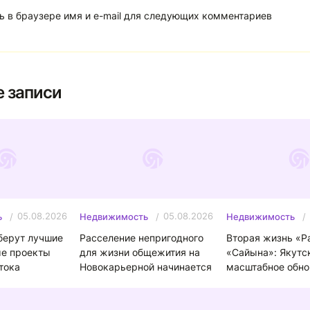
ь в браузере имя и e-mail для следующих комментариев
 записи
05.08.2026
05.08.2026
ь
Недвижимость
Недвижимость
берут лучшие
Расселение непригодного
Вторая жизнь «Р
ые проекты
для жизни общежития на
«Сайына»: Якутск
тока
Новокарьерной начинается
масштабное обно
загородных лаге