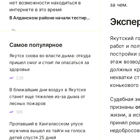
нет возможности находиться в
за чем.
интернете в это время
В Алданском районе начали тестировать систему заправки по QR-кодам
Экспер
Юлия Анатольевна
Ю
Якутский г
Спасибо за краткий, рассказ об
Самое популярное
работ и пол
история города Якутска. Желаю
постройки 
Якутск снова во власти дыма: откуда
процветания нашему Северу!
этаж возво
пришел смог и стоит ли опасаться за
Якутск сквозь века: от острога до столицы республики
должных кр
здоровье
нехватки с
226
Котя злой
К
конькового 
В ближайшие дни воздух в Якутске
Зной в Сибири, тем более в
станет еще тяжелее из-за дыма от
Якутске. Никакой это не зной, а
Судебная э
лесных пожаров
просто приятное тепло. А про
признаны
о
палящее солнце тем более
195
жизни, а и
говорить не приходиться. Не зря
принял реш
Пропавший в Хангаласском улусе
даже в песнях поют…
недобросов
мужчина вышел из тайги на голоса
Якутск готовится к пику летнего зноя: синоптики прогнозируют до плюс 35 градусов
детей спустя 25 дней