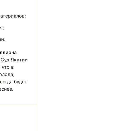
атериалов;
я;
й.
иллиона
 Суд Якутии
 что в
олода,
сегда будет
аснее.