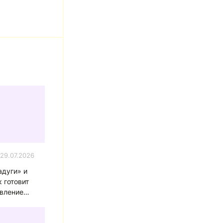
29.07.2026
адуги» и
 готовит
вление
рей