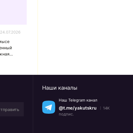
24.07.2026
мысе
енный
жная
 млн рублей
Наши каналы
Наш Telegram канал
@t.me/yakutskru
14K
тправить
подпис.