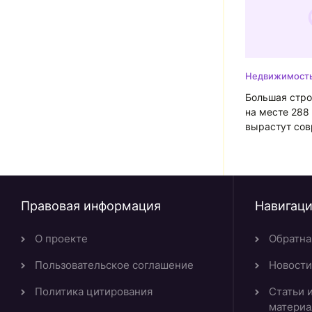
Недвижимост
Большая стро
на месте 288
вырастут со
кварталы
Правовая информация
Навигац
О проекте
Обратна
Пользовательское соглашение
Новости
Политика цитирования
Статьи 
матери