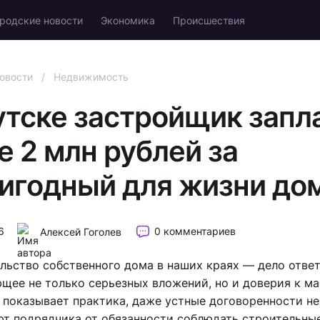
родские новости
Экономика
Происшествия
овости
/
Недвижимость
утске застройщик запл
е 2 млн рублей за
игодный для жизни до
6
0 комментариев
Алексей Гоголев
льство собственного дома в наших краях — дело ответ
щее не только серьезных вложений, но и доверия к ма
к показывает практика, даже устные договоренности не
т подрядчика от обязанности соблюдать строительны