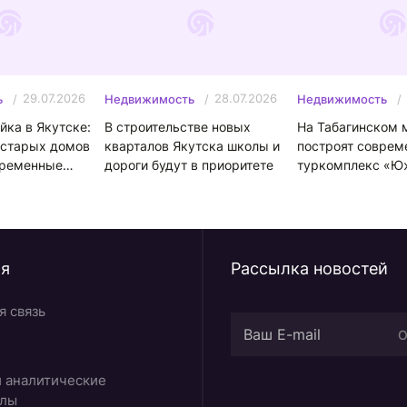
29.07.2026
28.07.2026
ь
Недвижимость
Недвижимость
йка в Якутске:
В строительстве новых
На Табагинском 
 старых домов
кварталов Якутска школы и
построят соврем
временные
дороги будут в приоритете
туркомплекс «Ю
мозаика» за 160
ия
Рассылка новостей
я связь
О
и аналитические
алы