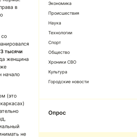
Экономика
права в
Происшествия
то
Наука
Технологии
 со
Спорт
ланировался
73 тысячи
Общество
года женщина
Хроники СВО
 же
Культура
н начало
Городские новости
ом (это
 каркасах)
ательно
Опрос
уд,
циальный
инимать не