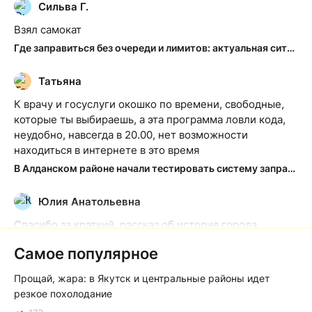
Сильва Г.
С
Взял самокат
Где заправиться без очереди и лимитов: актуальная ситуация на АЗС Якутска
Татьяна
Т
К врачу и госуслуги окошко по времени, свободные,
которые ты выбираешь, а эта программа ловли кода,
неудобно, навсегда в 20.00, нет возможности
находиться в интернете в это время
В Алданском районе начали тестировать систему заправки по QR-кодам
Юлия Анатольевна
Ю
Спасибо за краткий, рассказ об история города
Якутска. Желаю процветания нашему Северу!
Самое популярное
Якутск сквозь века: от острога до столицы республики
Прощай, жара: в Якутск и центральные районы идет
Котя злой
К
резкое похолодание