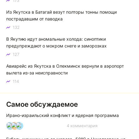
173
Зной в Сибири, тем более в Якутске. Никакой это не
зной, а просто приятное тепло. А про палящее солнце
Из Якутска в Батагай везут полторы тонны помощи
тем более говорить не приходиться. Не зря даже в
пострадавшим от паводка
песнях поют…
132
Якутск готовится к пику летнего зноя: синоптики прогнозируют до плюс 35 градусов
В Якутию идут аномальные холода: синоптики
предупреждают о мокром снеге и заморозках
127
Авиарейс из Якутска в Олекминск вернули в аэропорт
вылета из-за неисправности
114
Самое обсуждаемое
Ирано-израильский конфликт и ядерная программа
4 комментария
И
А
А