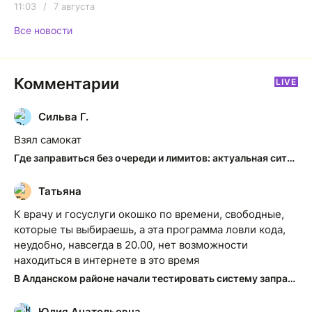
11:03
/
7 августа
Все новости
Комментарии
LIVE
Сильва Г.
С
Взял самокат
Где заправиться без очереди и лимитов: актуальная ситуация на АЗС Якутска
Татьяна
Т
К врачу и госуслуги окошко по времени, свободные,
которые ты выбираешь, а эта программа ловли кода,
неудобно, навсегда в 20.00, нет возможности
находиться в интернете в это время
В Алданском районе начали тестировать систему заправки по QR-кодам
Юлия Анатольевна
Ю