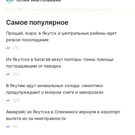
Спасибо за краткий, рассказ об история города
Якутска. Желаю процветания нашему Северу!
Самое популярное
Якутск сквозь века: от острога до столицы республики
Прощай, жара: в Якутск и центральные районы идет
Котя злой
К
резкое похолодание
175
Зной в Сибири, тем более в Якутске. Никакой это не
зной, а просто приятное тепло. А про палящее солнце
Из Якутска в Батагай везут полторы тонны помощи
тем более говорить не приходиться. Не зря даже в
пострадавшим от паводка
песнях поют…
133
Якутск готовится к пику летнего зноя: синоптики прогнозируют до плюс 35 градусов
В Якутию идут аномальные холода: синоптики
предупреждают о мокром снеге и заморозках
129
Авиарейс из Якутска в Олекминск вернули в аэропорт
вылета из-за неисправности
117