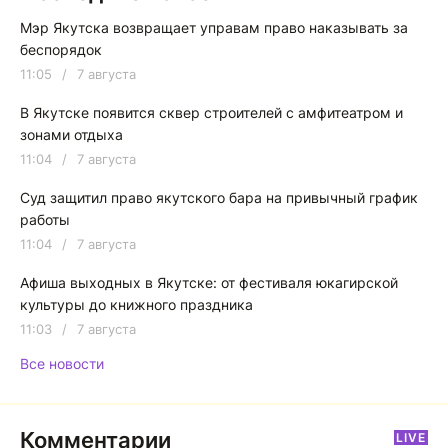
Мэр Якутска возвращает управам право наказывать за
беспорядок
11:05
/
7 августа
В Якутске появится сквер строителей с амфитеатром и
зонами отдыха
11:04
/
7 августа
Суд защитил право якутского бара на привычный график
работы
11:04
/
7 августа
Афиша выходных в Якутске: от фестиваля юкагирской
культуры до книжного праздника
11:03
/
7 августа
Все новости
Комментарии
LIVE