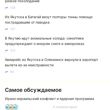
Котя злой
К
резкое похолодание
136
Зной в Сибири, тем более в Якутске. Никакой это не
зной, а просто приятное тепло. А про палящее солнце
Из Якутска в Батагай везут полторы тонны помощи
тем более говорить не приходиться. Не зря даже в
пострадавшим от паводка
песнях поют…
107
Якутск готовится к пику летнего зноя: синоптики прогнозируют до плюс 35 градусов
В Якутию идут аномальные холода: синоптики
предупреждают о мокром снеге и заморозках
102
Авиарейс из Якутска в Олекминск вернули в аэропорт
вылета из-за неисправности
84
Самое обсуждаемое
Ирано-израильский конфликт и ядерная программа
4 комментария
И
А
А