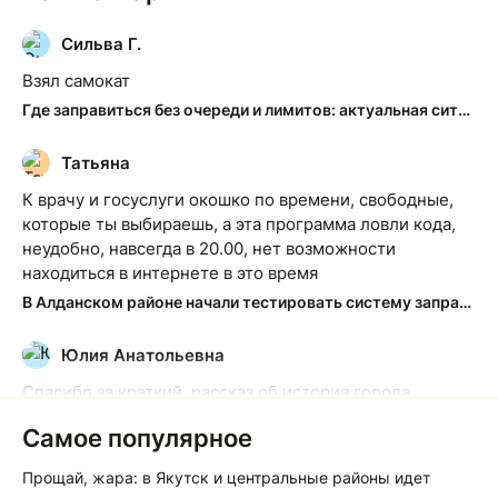
Сильва Г.
С
Взял самокат
Где заправиться без очереди и лимитов: актуальная ситуация на АЗС Якутска
Татьяна
Т
К врачу и госуслуги окошко по времени, свободные,
которые ты выбираешь, а эта программа ловли кода,
неудобно, навсегда в 20.00, нет возможности
находиться в интернете в это время
В Алданском районе начали тестировать систему заправки по QR-кодам
Юлия Анатольевна
Ю
Спасибо за краткий, рассказ об история города
Якутска. Желаю процветания нашему Северу!
Самое популярное
Якутск сквозь века: от острога до столицы республики
Прощай, жара: в Якутск и центральные районы идет