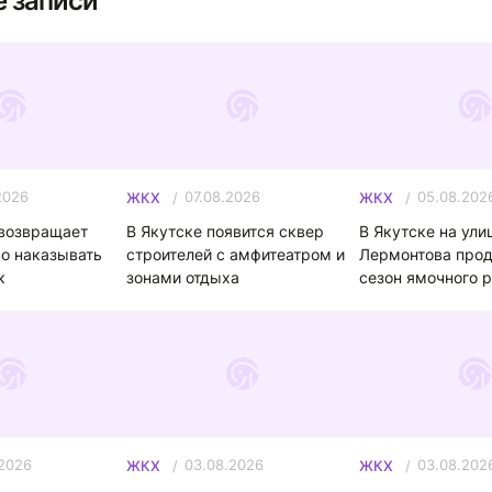
 записи
2026
07.08.2026
05.08.202
ЖКХ
ЖКХ
возвращает
В Якутске появится сквер
В Якутске на ули
о наказывать
строителей с амфитеатром и
Лермонтова про
к
зонами отдыха
сезон ямочного 
.2026
03.08.2026
03.08.202
ЖКХ
ЖКХ