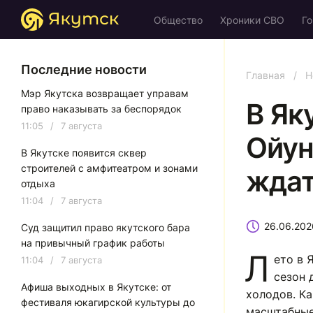
Общество
Хроники СВО
Го
Последние новости
Главная
/
Н
Мэр Якутска возвращает управам
В Як
право наказывать за беспорядок
11:05
/
7 августа
Ойун
В Якутске появится сквер
строителей с амфитеатром и зонами
ждат
отдыха
11:04
/
7 августа
26.06.202
Суд защитил право якутского бара
на привычный график работы
Л
ето в 
11:04
/
7 августа
сезон 
Афиша выходных в Якутске: от
холодов. К
фестиваля юкагирской культуры до
масштабные