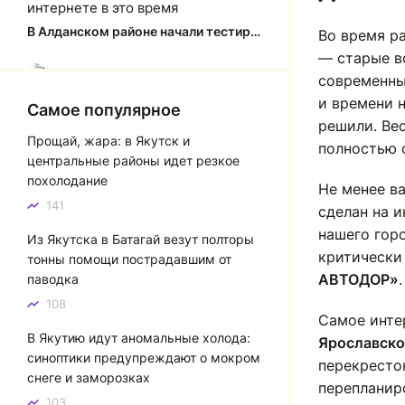
интернете в это время
В Алданском районе начали тестировать систему заправки по QR-кодам
Во время р
— старые в
Юлия Анатольевна
Ю
современны
и времени н
Спасибо за краткий, рассказ об
Самое популярное
история города Якутска. Желаю
решили. Ве
Прощай, жара: в Якутск и
процветания нашему Северу!
полностью 
центральные районы идет резкое
Якутск сквозь века: от острога до столицы республики
похолодание
Не менее в
141
Котя злой
сделан на 
К
нашего гор
Из Якутска в Батагай везут полторы
Зной в Сибири, тем более в
критически
тонны помощи пострадавшим от
Якутске. Никакой это не зной, а
АВТОДОР»
.
паводка
просто приятное тепло. А про
палящее солнце тем более
108
Самое инте
говорить не приходиться. Не зря
В Якутию идут аномальные холода:
даже в песнях поют…
Ярославско
синоптики предупреждают о мокром
Якутск готовится к пику летнего зноя: синоптики прогнозируют до плюс 35 градусов
перекресто
снеге и заморозках
перепланиро
103