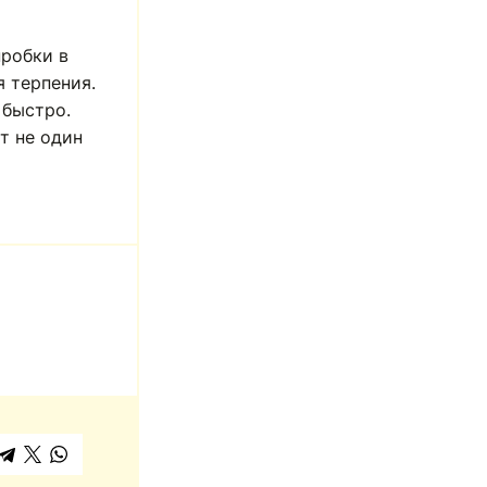
пробки в
я терпения.
 быстро.
т не один