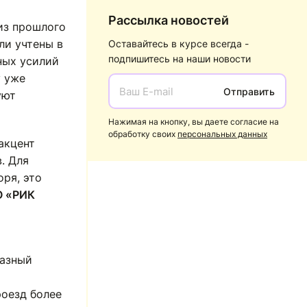
Рассылка новостей
из прошлого
ли учтены в
Оставайтесь в курсе всегда -
подпишитесь на наши новости
ных усилий
у уже
Отправить
уют
Нажимая на кнопку, вы даете согласие на
обработку своих
персональных данных
 акцент
. Для
ря, это
О «РИК
азный
роезд более