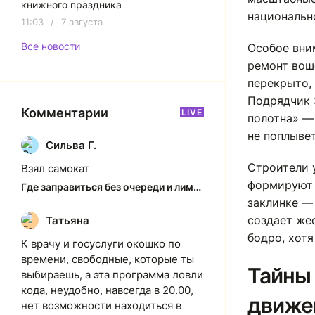
книжного праздника
национальн
11:03
/
7 августа
Все новости
Особое вни
ремонт вош
перекрыто, 
Подрядчик
Комментарии
LIVE
полотна» — 
не поплыве
Сильва Г.
С
Строители 
Взял самокат
формируют 
Где заправиться без очереди и лимитов: актуальная ситуация на АЗС Якутска
заклинке —
создает же
Татьяна
Т
бодро, хотя
К врачу и госуслуги окошко по
времени, свободные, которые ты
Тайны 
выбираешь, а эта программа ловли
кода, неудобно, навсегда в 20.00,
движе
нет возможности находиться в