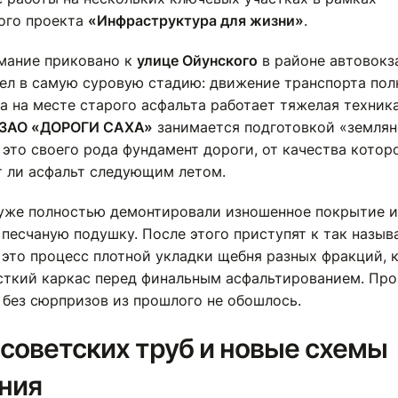
ого проекта
«Инфраструктура для жизни»
.
мание приковано к
улице Ойунского
в районе автовокза
ел в самую суровую стадию: движение транспорта по
а на месте старого асфальта работает тяжелая техника
ЗАО «ДОРОГИ САХА»
занимается подготовкой «землян
это своего рода фундамент дороги, от качества которо
т ли асфальт следующим летом.
уже полностью демонтировали изношенное покрытие и
песчаную подушку. После этого приступят к так назы
 это процесс плотной укладки щебня разных фракций, 
сткий каркас перед финальным асфальтированием. Про
 без сюрпризов из прошлого не обошлось.
советских труб и новые схемы
ния