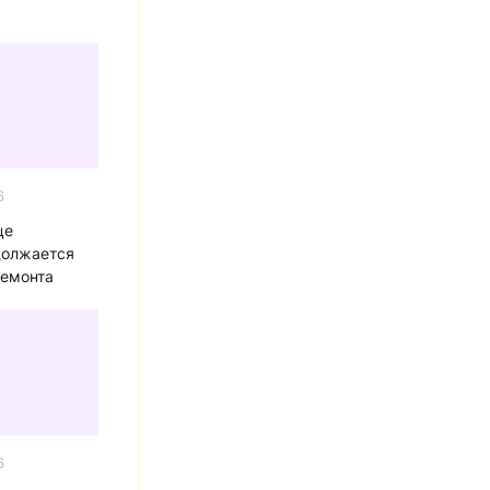
6
це
должается
ремонта
6