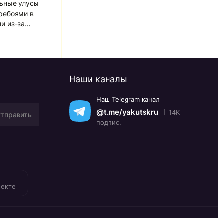
льные улусы
еребоями в
и из-за
Наши каналы
Наш Telegram канал
@t.me/yakutskru
14K
тправить
подпис.
лекте
A