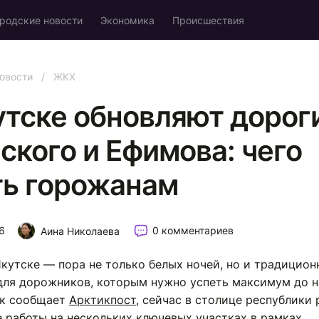
родские новости
Экономика
Происшествия
овости
/
ЖКХ
утске обновляют дорог
ского и Ефимова: чего
ь горожанам
6
0 комментариев
Аина Николаева
Якутске — пора не только белых ночей, но и традицион
для дорожников, которым нужно успеть максимум до н
ак сообщает
Арктикпост
, сейчас в столице республики
 работы на нескольких ключевых участках в рамках