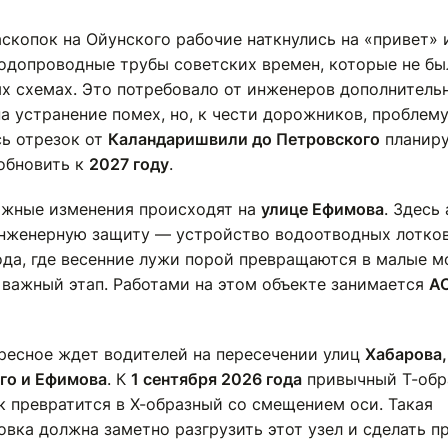
аскопок на Ойунского рабочие наткнулись на «привет» 
одопроводные трубы советских времен, которые не бы
х схемах. Это потребовало от инженеров дополнитель
а устранение помех, но, к чести дорожников, проблем
сь отрезок от
Каландаришвили до Петровского
планир
обновить к
2027 году
.
ажные изменения происходят на
улице Ефимова
. Здесь
инженерную защиту — устройство водоотводных лотков
ода, где весенние лужи порой превращаются в малые мо
 важный этап. Работами на этом объекте занимается
А
ресное ждет водителей на пересечении улиц
Хабарова,
го и Ефимова
. К
1 сентября 2026 года
привычный Т-обр
к превратится в Х-образный со смещением оси. Такая
вка должна заметно разгрузить этот узел и сделать п