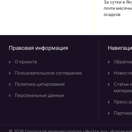
За сутки в Я
почти месячн
осадков
Правовая информация
Навигац
О проекте
Обратна
Пользовательское соглашение
Новости
Политика цитирования
Статьи 
матери
Персональные данные
Пресс-р
Партнер
© 2026 Городской интернет-портал «Якутск.ру». Используя 