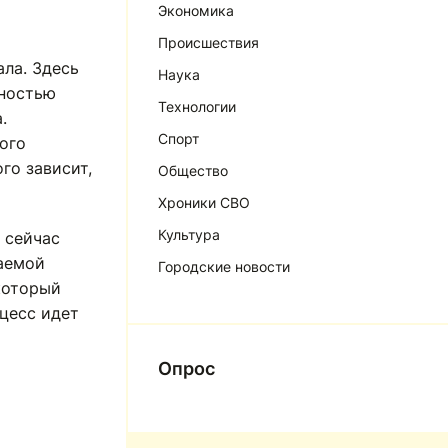
Экономика
Происшествия
ла. Здесь
Наука
лностью
Технологии
.
Спорт
ого
го зависит,
Общество
Хроники СВО
Культура
 сейчас
ваемой
Городские новости
который
цесс идет
Опрос