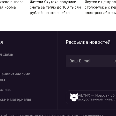
кутске выпала
Жители Якутска получили
Якутск и центра
ая норма
счета за тепло до 100 тысяч
столкнулись с п
рублей, но это ошибка
электроснабжени
непогоды
ия
Рассылка новостей
я связь
О
и аналитические
алы
елизы
AiLYNX — Новости об
ские материалы
искусственном интел
сайт, вы соглашаетесь с
пользовательским соглашением