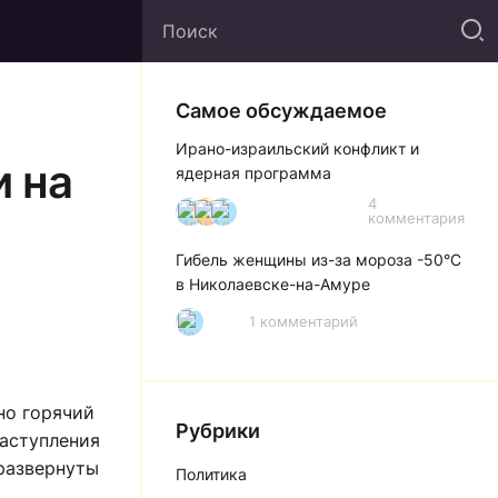
Самое обсуждаемое
Ирано-израильский конфликт и
и на
ядерная программа
4
И
А
А
комментария
Гибель женщины из-за мороза -50°C
в Николаевске-на-Амуре
1 комментарий
Р
но горячий
Рубрики
аступления
 развернуты
Политика