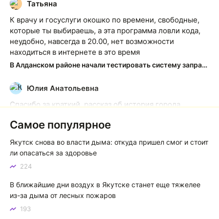
Татьяна
Т
К врачу и госуслуги окошко по времени, свободные,
которые ты выбираешь, а эта программа ловли кода,
неудобно, навсегда в 20.00, нет возможности
находиться в интернете в это время
В Алданском районе начали тестировать систему заправки по QR-кодам
Юлия Анатольевна
Ю
Спасибо за краткий, рассказ об история города
Якутска. Желаю процветания нашему Северу!
Самое популярное
Якутск сквозь века: от острога до столицы республики
Якутск снова во власти дыма: откуда пришел смог и стоит
Котя злой
К
ли опасаться за здоровье
224
Зной в Сибири, тем более в Якутске. Никакой это не
зной, а просто приятное тепло. А про палящее солнце
В ближайшие дни воздух в Якутске станет еще тяжелее
тем более говорить не приходиться. Не зря даже в
из-за дыма от лесных пожаров
песнях поют…
193
Якутск готовится к пику летнего зноя: синоптики прогнозируют до плюс 35 градусов