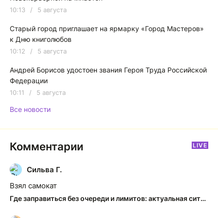
10:13
/
5 августа
Старый город приглашает на ярмарку «Город Мастеров»
к Дню книголюбов
10:12
/
5 августа
Андрей Борисов удостоен звания Героя Труда Российской
Федерации
10:11
/
5 августа
Все новости
Комментарии
LIVE
Сильва Г.
С
Взял самокат
Где заправиться без очереди и лимитов: актуальная ситуация на АЗС Якутска