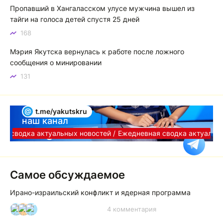
Пропавший в Хангаласском улусе мужчина вышел из
тайги на голоса детей спустя 25 дней
168
Мэрия Якутска вернулась к работе после ложного
сообщения о минировании
131
@
t.me/yakutskru
наш канал
Telegram
я сводка актуальных новостей /
Ежедневная сводка актуальных
Самое обсуждаемое
Ирано-израильский конфликт и ядерная программа
4 комментария
И
А
А