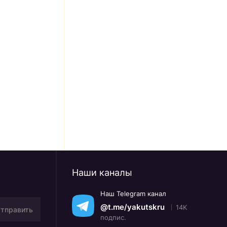
Наши каналы
Наш Telegram канал
@t.me/yakutskru
14K
тправить
подпис.