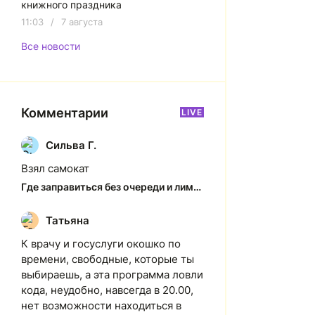
книжного праздника
11:03
/
7 августа
Все новости
Комментарии
LIVE
Сильва Г.
С
Взял самокат
Где заправиться без очереди и лимитов: актуальная ситуация на АЗС Якутска
Татьяна
Т
К врачу и госуслуги окошко по
времени, свободные, которые ты
выбираешь, а эта программа ловли
кода, неудобно, навсегда в 20.00,
нет возможности находиться в