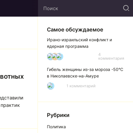
Самое обсуждаемое
Ирано-израильский конфликт и
ядерная программа
4
И
А
А
комментария
Гибель женщины из-за мороза -50°C
ивотных
в Николаевске-на-Амуре
1 комментарий
Р
едставили
 практик
Рубрики
Политика