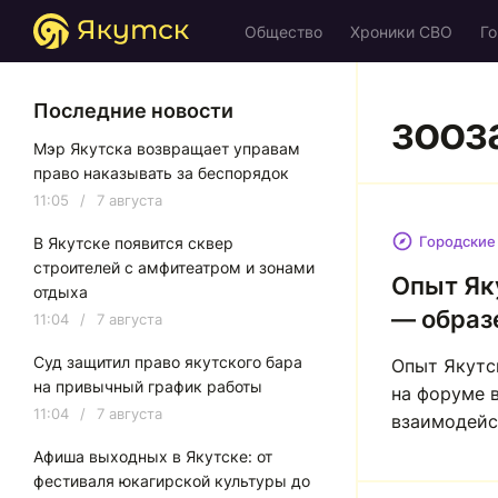
Общество
Хроники СВО
Го
Последние новости
зооз
Мэр Якутска возвращает управам
право наказывать за беспорядок
11:05
/
7 августа
Городские
В Якутске появится сквер
строителей с амфитеатром и зонами
Опыт Як
отдыха
— образ
11:04
/
7 августа
Суд защитил право якутского бара
Опыт Якутс
на привычный график работы
на форуме 
11:04
/
7 августа
взаимодейс
Афиша выходных в Якутске: от
фестиваля юкагирской культуры до