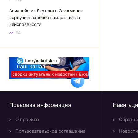
Авиарейс из Якутска в Олекминск
вернули в аэропорт вылета из-за
неисправности
94
@
t.me/yakutskru
наш канал
Telegram
вная сводка актуальных новостей /
Ежедневная сводка актуаль
Правовая информация
Навигац
О проекте
Обратна
Пользовательское соглашение
Новости