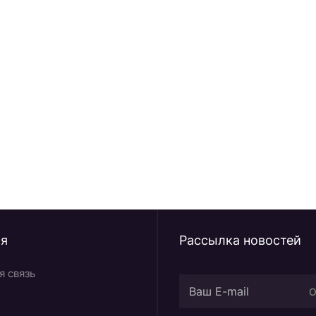
ных новостей /
ия
Рассылка новостей
я связь
О