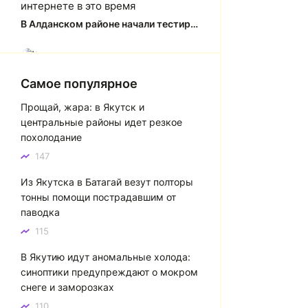
интернете в это время
В Алданском районе начали тестировать систему заправки по QR-кодам
Юлия Анатольевна
Ю
Спасибо за краткий, рассказ об
Самое популярное
история города Якутска. Желаю
Прощай, жара: в Якутск и
процветания нашему Северу!
центральные районы идет резкое
Якутск сквозь века: от острога до столицы республики
похолодание
147
Котя злой
К
Из Якутска в Батагай везут полторы
Зной в Сибири, тем более в
тонны помощи пострадавшим от
Якутске. Никакой это не зной, а
паводка
просто приятное тепло. А про
палящее солнце тем более
115
говорить не приходиться. Не зря
В Якутию идут аномальные холода:
даже в песнях поют…
синоптики предупреждают о мокром
Якутск готовится к пику летнего зноя: синоптики прогнозируют до плюс 35 градусов
снеге и заморозках
110