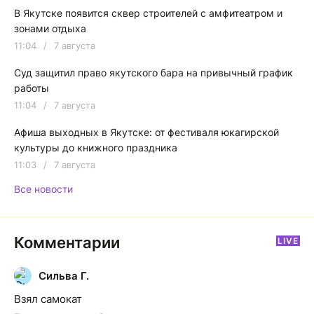
В Якутске появится сквер строителей с амфитеатром и
зонами отдыха
11:04
/
7 августа
Суд защитил право якутского бара на привычный график
работы
11:04
/
7 августа
Афиша выходных в Якутске: от фестиваля юкагирской
культуры до книжного праздника
11:03
/
7 августа
Все новости
Комментарии
LIVE
Сильва Г.
С
Взял самокат