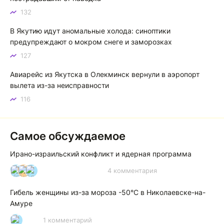
песнях поют…
132
Якутск готовится к пику летнего зноя: синоптики прогнозируют до плюс 35 градусов
В Якутию идут аномальные холода: синоптики
предупреждают о мокром снеге и заморозках
127
Авиарейс из Якутска в Олекминск вернули в аэропорт
вылета из-за неисправности
116
Самое обсуждаемое
Ирано-израильский конфликт и ядерная программа
4 комментария
И
А
А
Гибель женщины из-за мороза -50°C в Николаевске-на-
Амуре
1 комментарий
Р