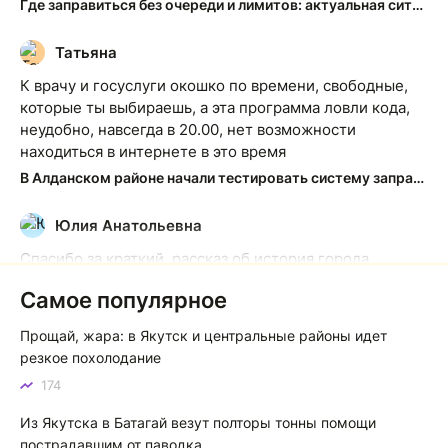
Где заправиться без очереди и лимитов: актуальная ситуация на АЗС Якутска
Татьяна
Т
К врачу и госуслуги окошко по времени, свободные,
которые ты выбираешь, а эта программа ловли кода,
неудобно, навсегда в 20.00, нет возможности
находиться в интернете в это время
В Алданском районе начали тестировать систему заправки по QR-кодам
Юлия Анатольевна
Ю
Спасибо за краткий, рассказ об история города
Якутска. Желаю процветания нашему Северу!
Самое популярное
Якутск сквозь века: от острога до столицы республики
Прощай, жара: в Якутск и центральные районы идет
Котя злой
К
резкое похолодание
174
Зной в Сибири, тем более в Якутске. Никакой это не
зной, а просто приятное тепло. А про палящее солнце
Из Якутска в Батагай везут полторы тонны помощи
тем более говорить не приходиться. Не зря даже в
пострадавшим от паводка