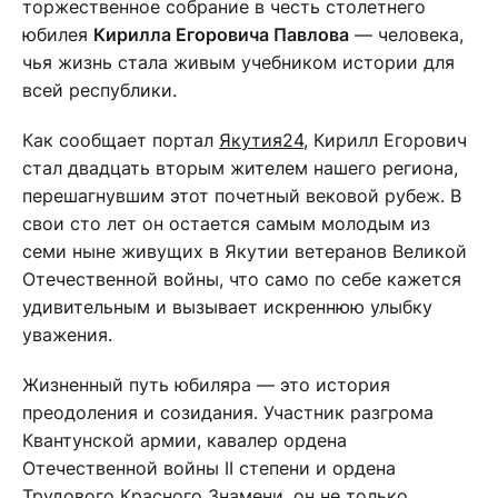
торжественное собрание в честь столетнего
юбилея
Кирилла Егоровича Павлова
— человека,
чья жизнь стала живым учебником истории для
всей республики.
Как сообщает портал
Якутия24
, Кирилл Егорович
стал двадцать вторым жителем нашего региона,
перешагнувшим этот почетный вековой рубеж. В
свои сто лет он остается самым молодым из
семи ныне живущих в Якутии ветеранов Великой
Отечественной войны, что само по себе кажется
удивительным и вызывает искреннюю улыбку
уважения.
Жизненный путь юбиляра — это история
преодоления и созидания. Участник разгрома
Квантунской армии, кавалер ордена
Отечественной войны II степени и ордена
Трудового Красного Знамени, он не только