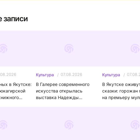
 записи
.08.2026
07.08.2026
07.08.
Культура
Культура
ых в Якутске:
В Галерее современного
В Якутске оживу
 юкагирской
искусства открылась
сказки: горожан
книжного
выставка Надежды
на премьеру мул
Комиссаровой