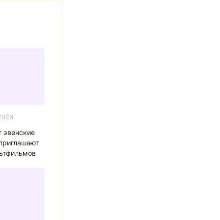
2026
т эвенские
 приглашают
ьтфильмов