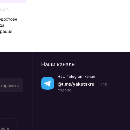
.2026
удостоен
да
ерации
Наши каналы
Наш Telegram канал
@t.me/yakutskru
14K
тправить
подпис.
лекте
A