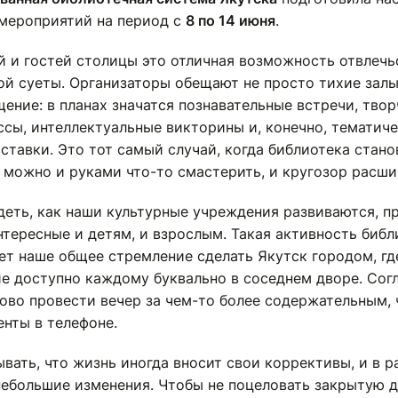
мероприятий на период с
8 по 14 июня
.
й и гостей столицы это отличная возможность отвлечь
ой суеты. Организаторы обещают не просто тихие залы
ение: в планах значатся познавательные встречи, тво
ссы, интеллектуальные викторины и, конечно, тематич
ставки. Это тот самый случай, когда библиотека стано
 можно и руками что-то смастерить, и кругозор расши
деть, как наши культурные учреждения развиваются, п
нтересные и детям, и взрослым. Такая активность библ
ет наше общее стремление сделать Якутск городом, гд
е доступно каждому буквально в соседнем дворе. Согл
рово провести вечер за чем-то более содержательным,
енты в телефоне.
вать, что жизнь иногда вносит свои коррективы, и в 
ебольшие изменения. Чтобы не поцеловать закрытую д