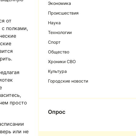
Экономика
Происшествия
ся от
Наука
 с полками,
Технологии
рческие
Спорт
еские
вится
Общество
рить.
Хроники СВО
Культура
редлагая
иотек
Городские новости
е
аситесь,
 чем просто
Опрос
расписании
верь или не