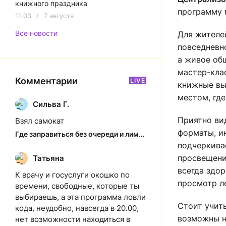
книжного праздника
программу 
11:03
/
7 августа
Все новости
Для жителе
повседневн
а живое общ
мастер-кла
Комментарии
LIVE
книжные вы
местом, где
Сильва Г.
С
Приятно ви
Взял самокат
форматы, и
Где заправиться без очереди и лимитов: актуальная ситуация на АЗС Якутска
подчеркива
просвещени
Татьяна
Т
всегда здо
К врачу и госуслуги окошко по
просмотр л
времени, свободные, которые ты
выбираешь, а эта программа ловли
Стоит учиты
кода, неудобно, навсегда в 20.00,
возможны н
нет возможности находиться в