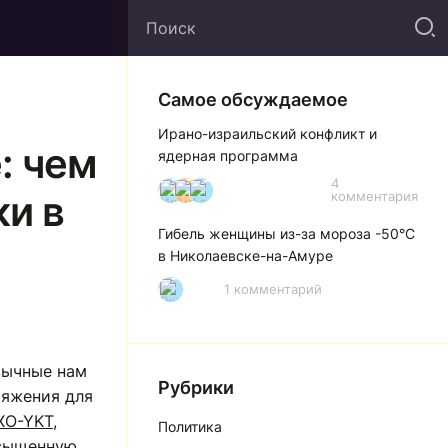
Самое обсуждаемое
Ирано-израильский конфликт и
: чем
ядерная программа
4
И
А
А
ки в
комментария
Гибель женщины из-за мороза -50°C
в Николаевске-на-Амуре
1 комментарий
Р
ивычные нам
Рубрики
тяжения для
XO-YKT
,
Политика
сыщенную