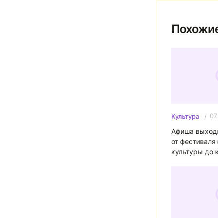
Похожие
07
Культура
Афиша выходн
от фестиваля
культуры до 
праздника