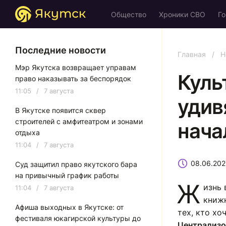
Общество
Хроники СВО
Го
Последние новости
Главная
/
Н
Мэр Якутска возвращает управам
Куль
право наказывать за беспорядок
11:05
/
7 августа
удив
В Якутске появится сквер
строителей с амфитеатром и зонами
нача
отдыха
11:04
/
7 августа
08.06.20
Суд защитил право якутского бара
на привычный график работы
Ж
изнь 
11:04
/
7 августа
книж
Афиша выходных в Якутске: от
тех, кто хо
фестиваля юкагирской культуры до
Централизо