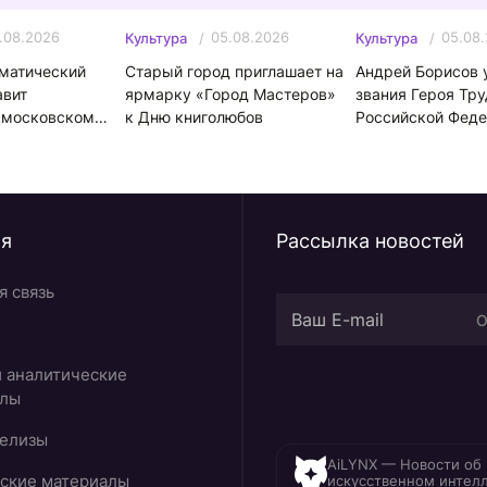
.08.2026
05.08.2026
05.08
Культура
Культура
матический
Старый город приглашает на
Андрей Борисов 
авит
ярмарку «Город Мастеров»
звания Героя Тру
 московском
к Дню книголюбов
Российской Фед
ия
Рассылка новостей
я связь
О
и аналитические
алы
елизы
AiLYNX — Новости об
ские материалы
искусственном интел