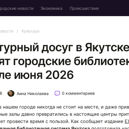
родские новости
Экономика
Происшествия
овости
/
Культура
турный досуг в Якутске
ят городские библиоте
ле июня 2026
26
0 комментариев
Аина Николаева
в нашем городе никогда не стоит на месте, и даже пр
ные залы давно превратились в настоящие центры при
чет провести время с пользой. Как сообщает издание
E
ванная библиотечная система Якутска
подготовила на