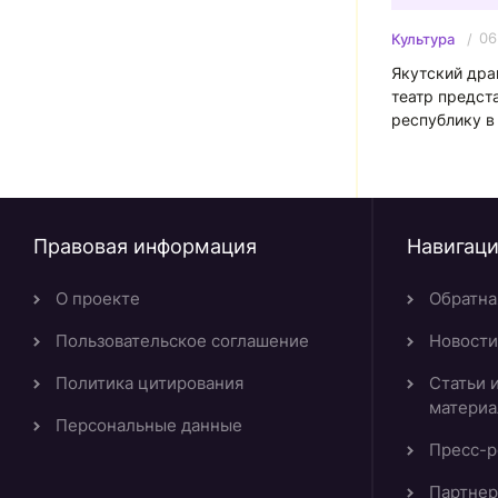
06
Культура
Якутский дра
театр предст
республику в
«Зарядье»
Правовая информация
Навигац
О проекте
Обратна
Пользовательское соглашение
Новости
Политика цитирования
Статьи 
матери
Персональные данные
Пресс-р
Партнер