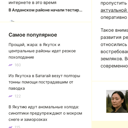
интернете в это время
пропустить 
актуальной
В Алданском районе начали тестировать систему заправки по QR-кодам
оперативно
Юлия Анатольевна
Ю
Такое вним
Спасибо за краткий, рассказ об
Самое популярное
развития р
история города Якутска. Желаю
относились 
Прощай, жара: в Якутск и
процветания нашему Северу!
центральные районы идет резкое
востребова
Якутск сквозь века: от острога до столицы республики
похолодание
земляков. В
160
современно
Котя злой
К
Из Якутска в Батагай везут полторы
Зной в Сибири, тем более в
тонны помощи пострадавшим от
Якутске. Никакой это не зной, а
паводка
просто приятное тепло. А про
палящее солнце тем более
122
говорить не приходиться. Не зря
В Якутию идут аномальные холода:
даже в песнях поют…
синоптики предупреждают о мокром
Якутск готовится к пику летнего зноя: синоптики прогнозируют до плюс 35 градусов
снеге и заморозках
115