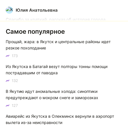
Юлия Анатольевна
Ю
Спасибо за краткий, рассказ об история города
Якутска. Желаю процветания нашему Северу!
Самое популярное
Якутск сквозь века: от острога до столицы республики
Прощай, жара: в Якутск и центральные районы идет
Котя злой
К
резкое похолодание
173
Зной в Сибири, тем более в Якутске. Никакой это не
зной, а просто приятное тепло. А про палящее солнце
Из Якутска в Батагай везут полторы тонны помощи
тем более говорить не приходиться. Не зря даже в
пострадавшим от паводка
песнях поют…
132
Якутск готовится к пику летнего зноя: синоптики прогнозируют до плюс 35 градусов
В Якутию идут аномальные холода: синоптики
предупреждают о мокром снеге и заморозках
127
Авиарейс из Якутска в Олекминск вернули в аэропорт
вылета из-за неисправности