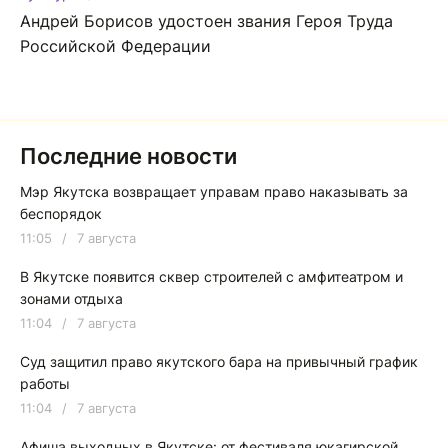
Андрей Борисов удостоен звания Героя Труда
Российской Федерации
Последние новости
Мэр Якутска возвращает управам право наказывать за
беспорядок
11:05
/
7 августа
В Якутске появится сквер строителей с амфитеатром и
зонами отдыха
11:04
/
7 августа
Суд защитил право якутского бара на привычный график
работы
11:04
/
7 августа
Афиша выходных в Якутске: от фестиваля юкагирской