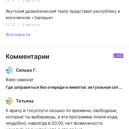
12:12
/
6 августа
Якутский драматический театр представит республику в
московском «Зарядье»
12:12
/
6 августа
Все новости
Комментарии
LIVE
Сильва Г.
С
Взял самокат
Где заправиться без очереди и лимитов: актуальная ситуация на АЗС Якутска
Татьяна
Т
К врачу и госуслуги окошко по времени, свободные,
которые ты выбираешь, а эта программа ловли кода,
неудобно, навсегда в 20.00, нет возможности