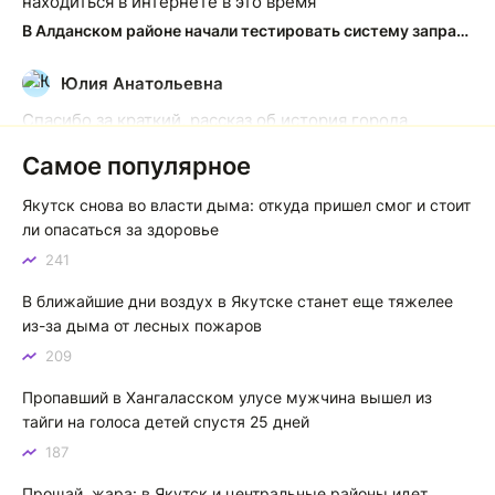
находиться в интернете в это время
В Алданском районе начали тестировать систему заправки по QR-кодам
Юлия Анатольевна
Ю
Спасибо за краткий, рассказ об история города
Якутска. Желаю процветания нашему Северу!
Самое популярное
Якутск сквозь века: от острога до столицы республики
Якутск снова во власти дыма: откуда пришел смог и стоит
Котя злой
К
ли опасаться за здоровье
241
Зной в Сибири, тем более в Якутске. Никакой это не
зной, а просто приятное тепло. А про палящее солнце
В ближайшие дни воздух в Якутске станет еще тяжелее
тем более говорить не приходиться. Не зря даже в
из-за дыма от лесных пожаров
песнях поют…
209
Якутск готовится к пику летнего зноя: синоптики прогнозируют до плюс 35 градусов
Пропавший в Хангаласском улусе мужчина вышел из
тайги на голоса детей спустя 25 дней
187
Прощай, жара: в Якутск и центральные районы идет