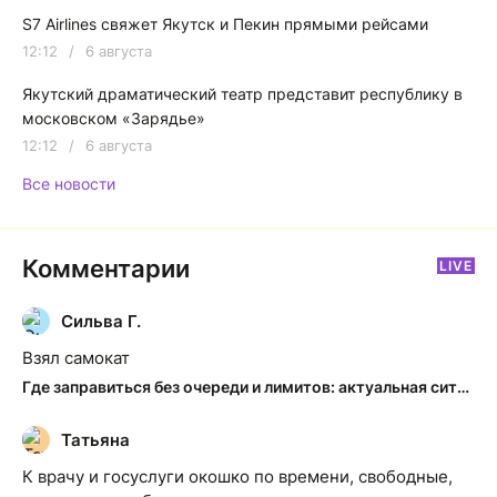
S7 Airlines свяжет Якутск и Пекин прямыми рейсами
12:12
/
6 августа
Якутский драматический театр представит республику в
московском «Зарядье»
12:12
/
6 августа
Все новости
Комментарии
LIVE
Сильва Г.
С
Взял самокат
Где заправиться без очереди и лимитов: актуальная ситуация на АЗС Якутска
Татьяна
Т
К врачу и госуслуги окошко по времени, свободные,