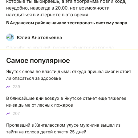
которые ты выбираешь, а эта программа ловли кода,
неудобно, навсегда в 20.00, нет возможности
находиться в интернете в это время
В Алданском районе начали тестировать систему заправки по QR-кодам
Юлия Анатольевна
Ю
Спасибо за краткий, рассказ об история города
Якутска. Желаю процветания нашему Северу!
Самое популярное
Якутск сквозь века: от острога до столицы республики
Якутск снова во власти дыма: откуда пришел смог и стоит
Котя злой
К
ли опасаться за здоровье
239
Зной в Сибири, тем более в Якутске. Никакой это не
зной, а просто приятное тепло. А про палящее солнце
В ближайшие дни воздух в Якутске станет еще тяжелее
тем более говорить не приходиться. Не зря даже в
из-за дыма от лесных пожаров
песнях поют…
207
Якутск готовится к пику летнего зноя: синоптики прогнозируют до плюс 35 градусов
Пропавший в Хангаласском улусе мужчина вышел из
тайги на голоса детей спустя 25 дней