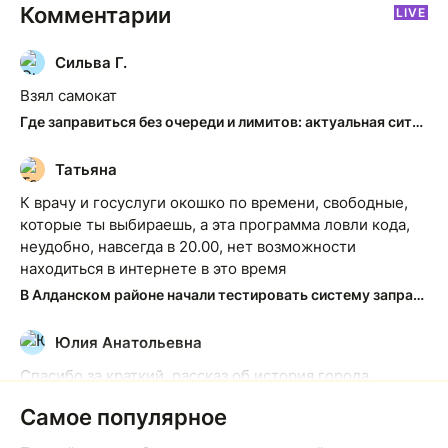
Комментарии
LIVE
Сильва Г.
С
Взял самокат
Где заправиться без очереди и лимитов: актуальная ситуация на АЗС Якутска
Татьяна
Т
К врачу и госуслуги окошко по времени, свободные,
которые ты выбираешь, а эта программа ловли кода,
неудобно, навсегда в 20.00, нет возможности
находиться в интернете в это время
В Алданском районе начали тестировать систему заправки по QR-кодам
Юлия Анатольевна
Ю
Спасибо за краткий, рассказ об история города
Якутска. Желаю процветания нашему Северу!
Самое популярное
Якутск сквозь века: от острога до столицы республики