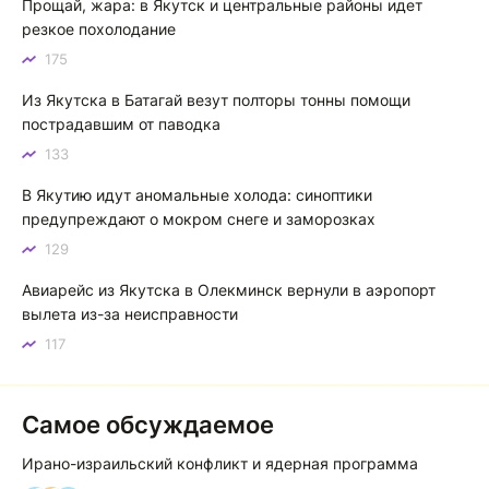
Прощай, жара: в Якутск и центральные районы идет
Котя злой
К
резкое похолодание
175
Зной в Сибири, тем более в Якутске. Никакой это не
зной, а просто приятное тепло. А про палящее солнце
Из Якутска в Батагай везут полторы тонны помощи
тем более говорить не приходиться. Не зря даже в
пострадавшим от паводка
песнях поют…
133
Якутск готовится к пику летнего зноя: синоптики прогнозируют до плюс 35 градусов
В Якутию идут аномальные холода: синоптики
предупреждают о мокром снеге и заморозках
129
Авиарейс из Якутска в Олекминск вернули в аэропорт
вылета из-за неисправности
117
Самое обсуждаемое
Ирано-израильский конфликт и ядерная программа