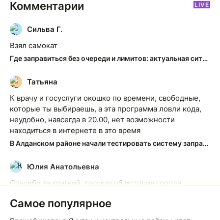
Комментарии
LIVE
Сильва Г.
С
Взял самокат
Где заправиться без очереди и лимитов: актуальная ситуация на АЗС Якутска
Татьяна
Т
К врачу и госуслуги окошко по времени, свободные,
которые ты выбираешь, а эта программа ловли кода,
неудобно, навсегда в 20.00, нет возможности
находиться в интернете в это время
В Алданском районе начали тестировать систему заправки по QR-кодам
Юлия Анатольевна
Ю
Спасибо за краткий, рассказ об история города
Якутска. Желаю процветания нашему Северу!
Самое популярное
Якутск сквозь века: от острога до столицы республики