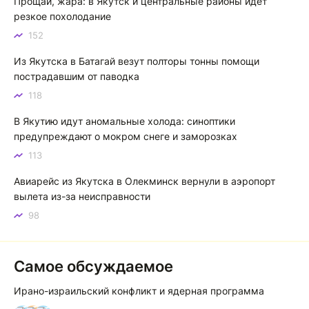
Прощай, жара: в Якутск и центральные районы идет
Котя злой
К
резкое похолодание
152
Зной в Сибири, тем более в Якутске. Никакой это не
зной, а просто приятное тепло. А про палящее солнце
Из Якутска в Батагай везут полторы тонны помощи
тем более говорить не приходиться. Не зря даже в
пострадавшим от паводка
песнях поют…
118
Якутск готовится к пику летнего зноя: синоптики прогнозируют до плюс 35 градусов
В Якутию идут аномальные холода: синоптики
предупреждают о мокром снеге и заморозках
113
Авиарейс из Якутска в Олекминск вернули в аэропорт
вылета из-за неисправности
98
Самое обсуждаемое
Ирано-израильский конфликт и ядерная программа