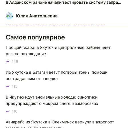
В Алданском районе начали тестировать систему заправки по QR-кодам
Юлия Анатольевна
Ю
Спасибо за краткий, рассказ об история города
Якутска. Желаю процветания нашему Северу!
Самое популярное
Якутск сквозь века: от острога до столицы республики
Прощай, жара: в Якутск и центральные районы идет
Котя злой
К
резкое похолодание
146
Зной в Сибири, тем более в Якутске. Никакой это не
зной, а просто приятное тепло. А про палящее солнце
Из Якутска в Батагай везут полторы тонны помощи
тем более говорить не приходиться. Не зря даже в
пострадавшим от паводка
песнях поют…
115
Якутск готовится к пику летнего зноя: синоптики прогнозируют до плюс 35 градусов
В Якутию идут аномальные холода: синоптики
предупреждают о мокром снеге и заморозках
110
Авиарейс из Якутска в Олекминск вернули в аэропорт