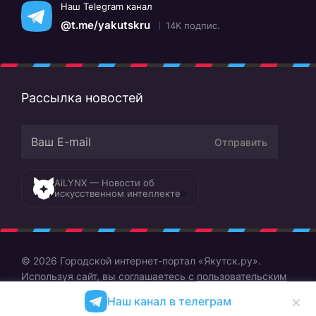
Наш Telegram канал
@t.me/yakutskru
14K подпис.
Рассылка новостей
Отправить
AiLYNX — Новости об
искусственном интеллекте
A
© 2026 Городской интернет-портал «Якутск.ру».
Используя сайт, вы соглашаетесь с
пользовательским
соглашением
×
Наш канал в телеграм