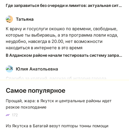
Где заправиться без очереди и лимитов: актуальная ситуация на АЗС Якутска
Татьяна
Т
К врачу и госуслуги окошко по времени, свободные,
которые ты выбираешь, а эта программа ловли кода,
неудобно, навсегда в 20.00, нет возможности
находиться в интернете в это время
В Алданском районе начали тестировать систему заправки по QR-кодам
Юлия Анатольевна
Ю
Спасибо за краткий, рассказ об история города
Якутска. Желаю процветания нашему Северу!
Самое популярное
Якутск сквозь века: от острога до столицы республики
Прощай, жара: в Якутск и центральные районы идет
Котя злой
К
резкое похолодание
172
Зной в Сибири, тем более в Якутске. Никакой это не
зной, а просто приятное тепло. А про палящее солнце
Из Якутска в Батагай везут полторы тонны помощи
тем более говорить не приходиться. Не зря даже в