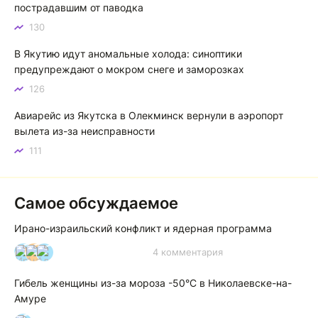
пострадавшим от паводка
песнях поют…
130
Якутск готовится к пику летнего зноя: синоптики прогнозируют до плюс 35 градусов
В Якутию идут аномальные холода: синоптики
предупреждают о мокром снеге и заморозках
126
Авиарейс из Якутска в Олекминск вернули в аэропорт
вылета из-за неисправности
111
Самое обсуждаемое
Ирано-израильский конфликт и ядерная программа
4 комментария
И
А
А
Гибель женщины из-за мороза -50°C в Николаевске-на-
Амуре