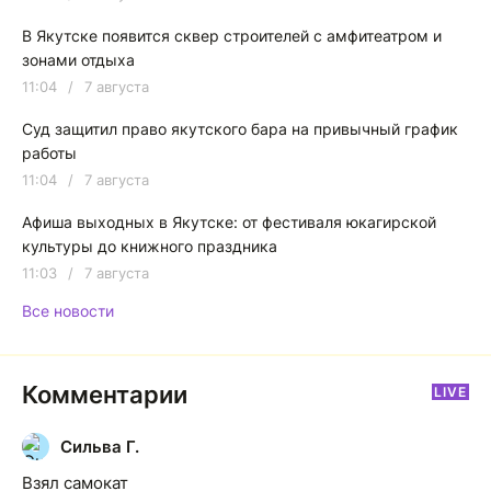
В Якутске появится сквер строителей с амфитеатром и
зонами отдыха
11:04
/
7 августа
Суд защитил право якутского бара на привычный график
работы
11:04
/
7 августа
Афиша выходных в Якутске: от фестиваля юкагирской
культуры до книжного праздника
11:03
/
7 августа
Все новости
Комментарии
LIVE
Сильва Г.
С
Взял самокат