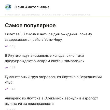
Юлия Анатольевна
Ю
Спасибо за краткий, рассказ об история города
Якутска. Желаю процветания нашему Северу!
Самое популярное
Якутск сквозь века: от острога до столицы республики
Билет за 38 тысяч и четыре дня ожидания: почему
Котя злой
К
задерживается рейс в Усть-Неру
148
Зной в Сибири, тем более в Якутске. Никакой это не
зной, а просто приятное тепло. А про палящее солнце
В Якутию идут аномальные холода: синоптики
тем более говорить не приходиться. Не зря даже в
предупреждают о мокром снеге и заморозках
песнях поют…
147
Якутск готовится к пику летнего зноя: синоптики прогнозируют до плюс 35 градусов
Гуманитарный груз отправлен из Якутска в Верхоянский
улус
147
Авиарейс из Якутска в Олекминск вернули в аэропорт
вылета из-за неисправности