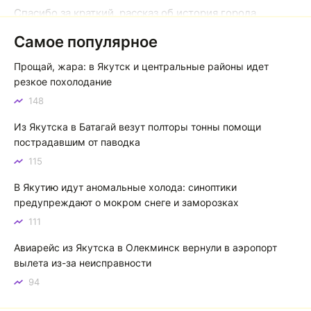
Спасибо за краткий, рассказ об история города
Якутска. Желаю процветания нашему Северу!
Самое популярное
Якутск сквозь века: от острога до столицы республики
Прощай, жара: в Якутск и центральные районы идет
Котя злой
К
резкое похолодание
148
Зной в Сибири, тем более в Якутске. Никакой это не
зной, а просто приятное тепло. А про палящее солнце
Из Якутска в Батагай везут полторы тонны помощи
тем более говорить не приходиться. Не зря даже в
пострадавшим от паводка
песнях поют…
115
Якутск готовится к пику летнего зноя: синоптики прогнозируют до плюс 35 градусов
В Якутию идут аномальные холода: синоптики
предупреждают о мокром снеге и заморозках
111
Авиарейс из Якутска в Олекминск вернули в аэропорт
вылета из-за неисправности
94