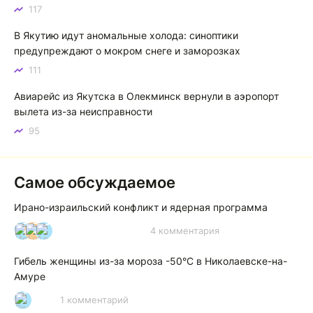
117
Якутск готовится к пику летнего зноя: синоптики прогнозируют до плюс 35 градусов
В Якутию идут аномальные холода: синоптики
предупреждают о мокром снеге и заморозках
111
Авиарейс из Якутска в Олекминск вернули в аэропорт
вылета из-за неисправности
95
Самое обсуждаемое
Ирано-израильский конфликт и ядерная программа
4 комментария
И
А
А
Гибель женщины из-за мороза -50°C в Николаевске-на-
Амуре
1 комментарий
Р