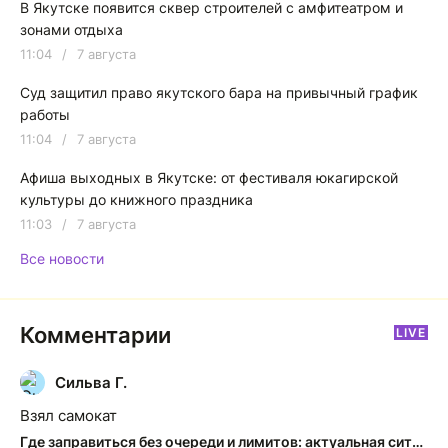
В Якутске появится сквер строителей с амфитеатром и
зонами отдыха
11:04
/
7 августа
Суд защитил право якутского бара на привычный график
работы
11:04
/
7 августа
Афиша выходных в Якутске: от фестиваля юкагирской
культуры до книжного праздника
11:03
/
7 августа
Все новости
Комментарии
LIVE
Сильва Г.
С
Взял самокат
Где заправиться без очереди и лимитов: актуальная ситуация на АЗС Якутска