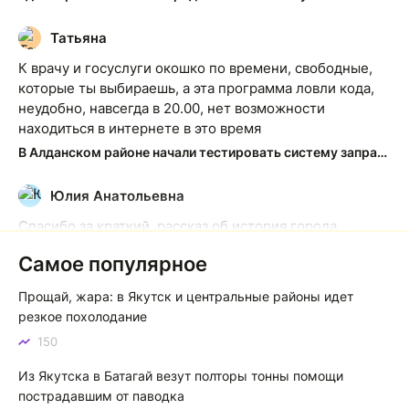
Татьяна
Т
К врачу и госуслуги окошко по времени, свободные,
которые ты выбираешь, а эта программа ловли кода,
неудобно, навсегда в 20.00, нет возможности
находиться в интернете в это время
В Алданском районе начали тестировать систему заправки по QR-кодам
Юлия Анатольевна
Ю
Спасибо за краткий, рассказ об история города
Якутска. Желаю процветания нашему Северу!
Самое популярное
Якутск сквозь века: от острога до столицы республики
Прощай, жара: в Якутск и центральные районы идет
Котя злой
К
резкое похолодание
150
Зной в Сибири, тем более в Якутске. Никакой это не
зной, а просто приятное тепло. А про палящее солнце
Из Якутска в Батагай везут полторы тонны помощи
тем более говорить не приходиться. Не зря даже в
пострадавшим от паводка
песнях поют…