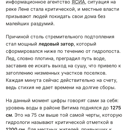
информационное агентство
ЯСИА
, ситуация на
реке Лене стала критической, и местные власти
призывают людей покидать свои дома без
малейших раздумий.
Причиной столь стремительного подтопления
стал мощный
ледовый затор
, который
сформировался ниже по течению от гидропоста.
Лед, словно плотина, преградил путь воде,
заставив ее искать выход на сушу, что привело к
затоплению низменных участков поселков.
Каждая минута сейчас действительно на счету,
ведь стихия не дает времени на долгие сборы.
На данный момент цифры говорят сами за себя:
уровень воды в районе Витима поднялся до
1275
см
. Это на 75 см выше той самой черты, которую
гидрологи называют критической отметкой в
1200 см
. Для местных жителей, привыкших к