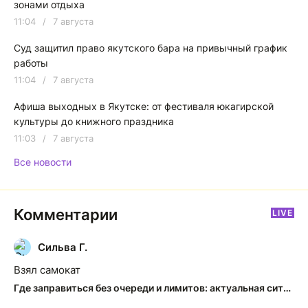
зонами отдыха
11:04
/
7 августа
Суд защитил право якутского бара на привычный график
работы
11:04
/
7 августа
Афиша выходных в Якутске: от фестиваля юкагирской
культуры до книжного праздника
11:03
/
7 августа
Все новости
Комментарии
LIVE
Сильва Г.
С
Взял самокат
Где заправиться без очереди и лимитов: актуальная ситуация на АЗС Якутска