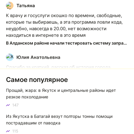
Татьяна
Т
К врачу и госуслуги окошко по времени, свободные,
которые ты выбираешь, а эта программа ловли кода,
неудобно, навсегда в 20.00, нет возможности
находиться в интернете в это время
В Алданском районе начали тестировать систему заправки по QR-кодам
Юлия Анатольевна
Ю
Спасибо за краткий, рассказ об история города
Якутска. Желаю процветания нашему Северу!
Самое популярное
Якутск сквозь века: от острога до столицы республики
Прощай, жара: в Якутск и центральные районы идет
Котя злой
К
резкое похолодание
147
Зной в Сибири, тем более в Якутске. Никакой это не
зной, а просто приятное тепло. А про палящее солнце
Из Якутска в Батагай везут полторы тонны помощи
тем более говорить не приходиться. Не зря даже в
пострадавшим от паводка
песнях поют…
115
Якутск готовится к пику летнего зноя: синоптики прогнозируют до плюс 35 градусов