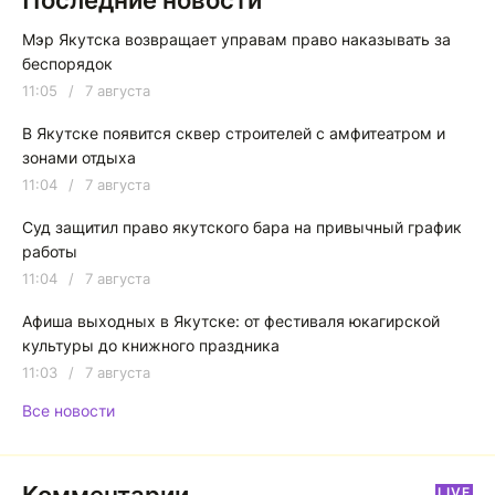
Последние новости
Мэр Якутска возвращает управам право наказывать за
беспорядок
11:05
/
7 августа
В Якутске появится сквер строителей с амфитеатром и
зонами отдыха
11:04
/
7 августа
Суд защитил право якутского бара на привычный график
работы
11:04
/
7 августа
Афиша выходных в Якутске: от фестиваля юкагирской
культуры до книжного праздника
11:03
/
7 августа
Все новости
LIVE