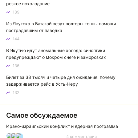
Котя злой
К
резкое похолодание
189
Зной в Сибири, тем более в Якутске. Никакой это не
зной, а просто приятное тепло. А про палящее солнце
Из Якутска в Батагай везут полторы тонны помощи
тем более говорить не приходиться. Не зря даже в
пострадавшим от паводка
песнях поют…
144
Якутск готовится к пику летнего зноя: синоптики прогнозируют до плюс 35 градусов
В Якутию идут аномальные холода: синоптики
предупреждают о мокром снеге и заморозках
136
Билет за 38 тысяч и четыре дня ожидания: почему
задерживается рейс в Усть-Неру
132
Самое обсуждаемое
Ирано-израильский конфликт и ядерная программа
4 комментария
И
А
А