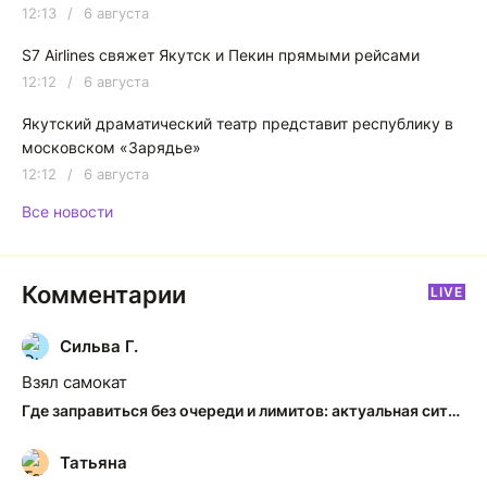
12:13
/
6 августа
S7 Airlines свяжет Якутск и Пекин прямыми рейсами
12:12
/
6 августа
Якутский драматический театр представит республику в
московском «Зарядье»
12:12
/
6 августа
Все новости
Комментарии
LIVE
Сильва Г.
С
Взял самокат
Где заправиться без очереди и лимитов: актуальная ситуация на АЗС Якутска
Татьяна
Т