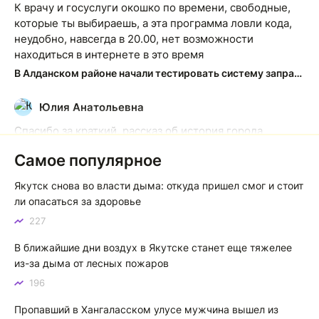
К врачу и госуслуги окошко по времени, свободные,
которые ты выбираешь, а эта программа ловли кода,
неудобно, навсегда в 20.00, нет возможности
находиться в интернете в это время
В Алданском районе начали тестировать систему заправки по QR-кодам
Юлия Анатольевна
Ю
Спасибо за краткий, рассказ об история города
Якутска. Желаю процветания нашему Северу!
Самое популярное
Якутск сквозь века: от острога до столицы республики
Якутск снова во власти дыма: откуда пришел смог и стоит
Котя злой
К
ли опасаться за здоровье
227
Зной в Сибири, тем более в Якутске. Никакой это не
зной, а просто приятное тепло. А про палящее солнце
В ближайшие дни воздух в Якутске станет еще тяжелее
тем более говорить не приходиться. Не зря даже в
из-за дыма от лесных пожаров
песнях поют…
196
Якутск готовится к пику летнего зноя: синоптики прогнозируют до плюс 35 градусов
Пропавший в Хангаласском улусе мужчина вышел из