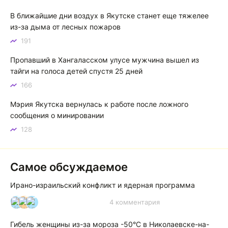
зной, а просто приятное тепло. А про палящее солнце
В ближайшие дни воздух в Якутске станет еще тяжелее
тем более говорить не приходиться. Не зря даже в
из-за дыма от лесных пожаров
песнях поют…
191
Якутск готовится к пику летнего зноя: синоптики прогнозируют до плюс 35 градусов
Пропавший в Хангаласском улусе мужчина вышел из
тайги на голоса детей спустя 25 дней
166
Мэрия Якутска вернулась к работе после ложного
сообщения о минировании
128
Самое обсуждаемое
Ирано-израильский конфликт и ядерная программа
4 комментария
И
А
А
Гибель женщины из-за мороза -50°C в Николаевске-на-