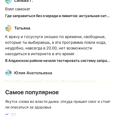
Сильва Г.
С
Взял самокат
Где заправиться без очереди и лимитов: актуальная ситуация на АЗС Якутска
Татьяна
Т
К врачу и госуслуги окошко по времени, свободные,
которые ты выбираешь, а эта программа ловли кода,
неудобно, навсегда в 20.00, нет возможности
находиться в интернете в это время
В Алданском районе начали тестировать систему заправки по QR-кодам
Юлия Анатольевна
Ю
Спасибо за краткий, рассказ об история города
Якутска. Желаю процветания нашему Северу!
Самое популярное
Якутск сквозь века: от острога до столицы республики
Якутск снова во власти дыма: откуда пришел смог и стоит
Котя злой
К
ли опасаться за здоровье
221
Зной в Сибири, тем более в Якутске. Никакой это не