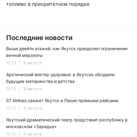
топливо в приоритетном порядке
Последние новости
Выше девяти этажей: как Якутск преодолел ограничения
вечной мерзлоты
12:13
/
6 августа
Арктический вектор здоровья: в Якутске обсудили
будущее материнства и детства
12:13
/
6 августа
S7 Airlines свяжет Якутск и Пекин прямыми рейсами
12:12
/
6 августа
Якутский драматический театр представит республику в
московском «Зарядье»
12:12
/
6 августа