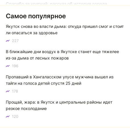
Спасибо за краткий, рассказ об история города
Якутска. Желаю процветания нашему Северу!
Самое популярное
Якутск сквозь века: от острога до столицы республики
Якутск снова во власти дыма: откуда пришел смог и стоит
Котя злой
К
ли опасаться за здоровье
227
Зной в Сибири, тем более в Якутске. Никакой это не
зной, а просто приятное тепло. А про палящее солнце
В ближайшие дни воздух в Якутске станет еще тяжелее
тем более говорить не приходиться. Не зря даже в
из-за дыма от лесных пожаров
песнях поют…
196
Якутск готовится к пику летнего зноя: синоптики прогнозируют до плюс 35 градусов
Пропавший в Хангаласском улусе мужчина вышел из
тайги на голоса детей спустя 25 дней
178
Прощай, жара: в Якутск и центральные районы идет
резкое похолодание
120