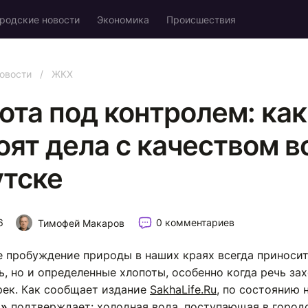
родские новости
Экономика
Происшествия
овости
/
ЖКХ
ота под контролем: как
оят дела с качеством 
утске
6
0 комментариев
Тимофей Макаров
е пробуждение природы в наших краях всегда приносит
ь, но и определенные хлопоты, особенно когда речь за
рек. Как сообщает издание
SakhaLife.Ru
, по состоянию 
л»
подтверждает: холодная вода, поступающая в город