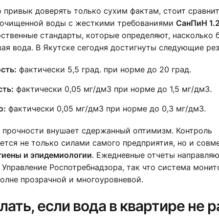
о привык доверять только сухим фактам, стоит сравни
 очищенной воды с жесткими требованиями
СанПиН 1.
рственные стандарты, которые определяют, насколько 
вая вода. В Якутске сегодня достигнуты следующие рез
сть:
фактически 5,5 град. при норме до 20 град.
ть:
фактически 0,05 мг/дм3 при норме до 1,5 мг/дм3.
о:
фактически 0,05 мг/дм3 при норме до 0,3 мг/дм3.
с прочности внушает сдержанный оптимизм. Контроль
ется не только силами самого предприятия, но и совм
гиены и эпидемиологии
. Ежедневные отчеты направля
 Управление Роспотребнадзора, так что система монит
полне прозрачной и многоуровневой.
лать, если вода в квартире не 