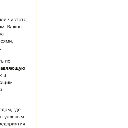
ной чистоте,
ом. Важно
на
есями,
.
ть по
равляющую
х и
ующим
я
дом, где
актуальным
редприятия