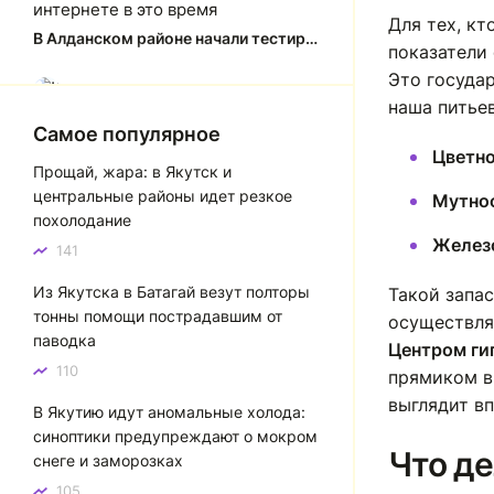
интернете в это время
Для тех, кт
В Алданском районе начали тестировать систему заправки по QR-кодам
показатели
Это госуда
Юлия Анатольевна
Ю
наша питье
Спасибо за краткий, рассказ об
Самое популярное
история города Якутска. Желаю
Цветно
Прощай, жара: в Якутск и
процветания нашему Северу!
центральные районы идет резкое
Мутнос
Якутск сквозь века: от острога до столицы республики
похолодание
Желез
141
Котя злой
К
Из Якутска в Батагай везут полторы
Зной в Сибири, тем более в
Такой запа
тонны помощи пострадавшим от
Якутске. Никакой это не зной, а
осуществля
паводка
просто приятное тепло. А про
Центром ги
палящее солнце тем более
110
прямиком в
говорить не приходиться. Не зря
выглядит в
В Якутию идут аномальные холода:
даже в песнях поют…
синоптики предупреждают о мокром
Якутск готовится к пику летнего зноя: синоптики прогнозируют до плюс 35 градусов
Что де
снеге и заморозках
105