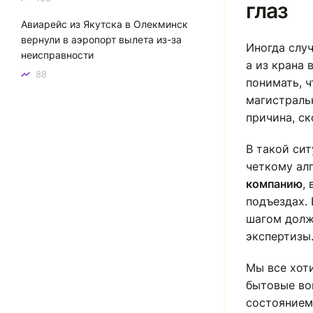
глаз
Авиарейс из Якутска в Олекминск
вернули в аэропорт вылета из-за
Иногда случ
неисправности
а из крана 
88
понимать, ч
магистраль
причина, ск
В такой си
четкому ал
компанию
,
подъездах.
шагом долж
экспертизы
Мы все хот
бытовые во
состоянием