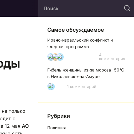
Самое обсуждаемое
Ирано-израильский конфликт и
ядерная программа
4
И
А
А
воды
комментария
Гибель женщины из-за мороза -50°C
в Николаевске-на-Амуре
1 комментарий
Р
 не только
Рубрики
ходит о
на 12 мая
АО
Политика
скую сеть