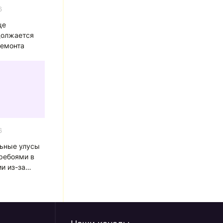
6
це
должается
ремонта
6
льные улусы
еребоями в
и из-за