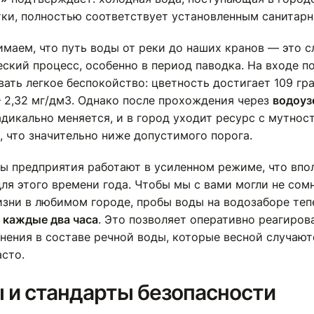
тки, полностью соответствует установленным санитар
имаем, что путь воды от реки до наших кранов — это 
ский процесс, особенно в период паводка. На входе п
ать легкое беспокойство: цветность достигает 109 гра
 2,32 мг/дм3. Однако после прохождения через
водоуз
дикально меняется, и в город уходит ресурс с мутнос
, что значительно ниже допустимого порога.
ы предприятия работают в усиленном режиме, что впо
ля этого времени года. Чтобы мы с вами могли не сом
изни в любимом городе, пробы воды на водозаборе теп
я
каждые два часа
. Это позволяет оперативно реагиров
нения в составе речной воды, которые весной случают
асто.
 и стандарты безопасности