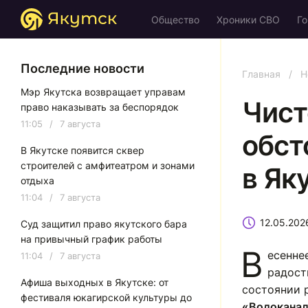
Общество
Хроники СВО
Го
Последние новости
Главная
/
Н
Мэр Якутска возвращает управам
Чист
право наказывать за беспорядок
11:05
/
7 августа
обст
В Якутске появится сквер
строителей с амфитеатром и зонами
в Як
отдыха
11:04
/
7 августа
12.05.202
Суд защитил право якутского бара
на привычный график работы
В
есенне
11:04
/
7 августа
радост
Афиша выходных в Якутске: от
состоянии 
фестиваля юкагирской культуры до
«Водокана