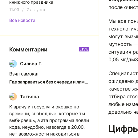
книжного праздника
после очис
11:03
/
7 августа
Все новости
Мы все пон
технологиче
могут вызыв
мутность —
Комментарии
LIVE
ситуация ра
0,05 мг/дм3
Сильва Г.
С
Специалист
Взял самокат
ожидаемо д
Где заправиться без очереди и лимитов: актуальная ситуация на АЗС Якутска
качестве ж
отбираютс
Татьяна
Т
любые изме
К врачу и госуслуги окошко по
довольно ч
времени, свободные, которые ты
выбираешь, а эта программа ловли
Цифры
кода, неудобно, навсегда в 20.00,
нет возможности находиться в