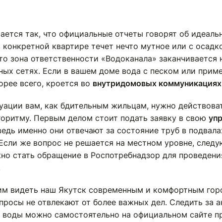
ается так, что официальные отчеты говорят об идеаль
в конкретной квартире течет нечто мутное или с осадк
то зона ответственности «Водоканала» заканчивается 
ных сетях. Если в вашем доме вода с песком или прим
орее всего, кроется во
внутридомовых коммуникациях
туации вам, как бдительным жильцам, нужно действова
горитму. Первым делом стоит подать заявку в свою
уп
 ведь именно они отвечают за состояние труб в подвала
 Если же вопрос не решается на местном уровне, след
но стать обращение в Роспотребнадзор для проведени
.
им видеть наш Якутск современным и комфортным горо
просы не отвлекают от более важных дел. Следить за 
 воды можно самостоятельно на официальном сайте п