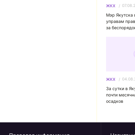
07.08.
ЖКХ
Мэр Якутска 
управам прав
за беспорядо
04.08
ЖКХ
За сутки в Я
почти месячн
осадков