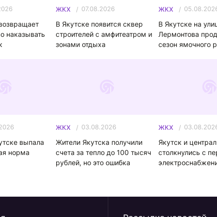
2026
07.08.2026
05.08.202
ЖКХ
ЖКХ
возвращает
В Якутске появится сквер
В Якутске на ули
о наказывать
строителей с амфитеатром и
Лермонтова про
к
зонами отдыха
сезон ямочного 
.2026
03.08.2026
03.08.202
ЖКХ
ЖКХ
кутске выпала
Жители Якутска получили
Якутск и центра
ая норма
счета за тепло до 100 тысяч
столкнулись с п
рублей, но это ошибка
электроснабжени
непогоды