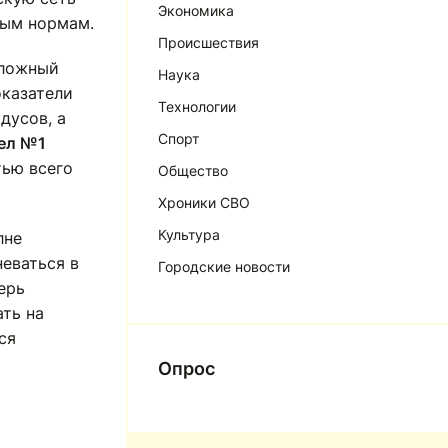
Экономика
ным нормам.
Происшествия
сложный
Наука
оказатели
Технологии
дусов, а
Спорт
ел №1
тью всего
Общество
Хроники СВО
Культура
лне
неваться в
Городские новости
ерь
ать на
ся
Опрос