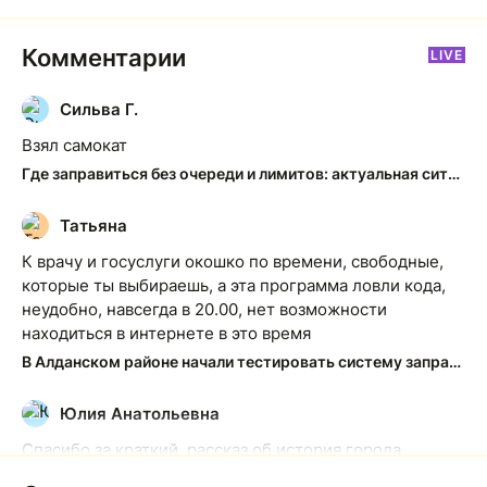
Комментарии
LIVE
Сильва Г.
С
Взял самокат
Где заправиться без очереди и лимитов: актуальная ситуация на АЗС Якутска
Татьяна
Т
К врачу и госуслуги окошко по времени, свободные,
которые ты выбираешь, а эта программа ловли кода,
неудобно, навсегда в 20.00, нет возможности
находиться в интернете в это время
В Алданском районе начали тестировать систему заправки по QR-кодам
Юлия Анатольевна
Ю
Спасибо за краткий, рассказ об история города
Якутска. Желаю процветания нашему Северу!