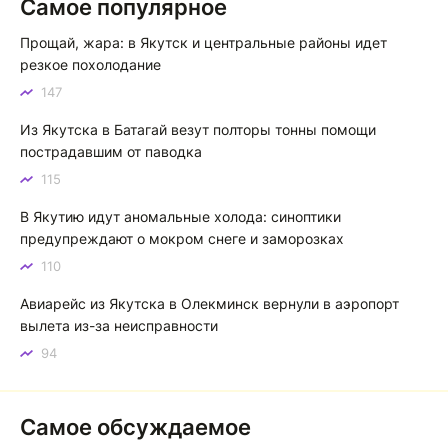
Самое популярное
Якутск сквозь века: от острога до столицы республики
Прощай, жара: в Якутск и центральные районы идет
Котя злой
К
резкое похолодание
147
Зной в Сибири, тем более в Якутске. Никакой это не
зной, а просто приятное тепло. А про палящее солнце
Из Якутска в Батагай везут полторы тонны помощи
тем более говорить не приходиться. Не зря даже в
пострадавшим от паводка
песнях поют…
115
Якутск готовится к пику летнего зноя: синоптики прогнозируют до плюс 35 градусов
В Якутию идут аномальные холода: синоптики
предупреждают о мокром снеге и заморозках
110
Авиарейс из Якутска в Олекминск вернули в аэропорт
вылета из-за неисправности
94
Самое обсуждаемое