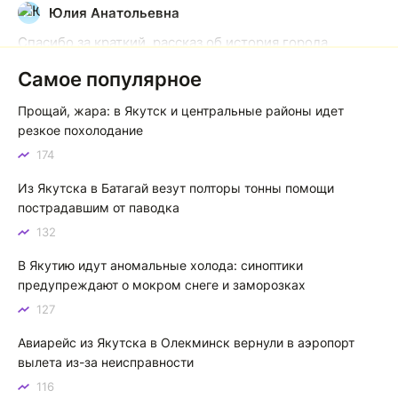
Юлия Анатольевна
Ю
Спасибо за краткий, рассказ об история города
Якутска. Желаю процветания нашему Северу!
Самое популярное
Якутск сквозь века: от острога до столицы республики
Прощай, жара: в Якутск и центральные районы идет
Котя злой
К
резкое похолодание
174
Зной в Сибири, тем более в Якутске. Никакой это не
зной, а просто приятное тепло. А про палящее солнце
Из Якутска в Батагай везут полторы тонны помощи
тем более говорить не приходиться. Не зря даже в
пострадавшим от паводка
песнях поют…
132
Якутск готовится к пику летнего зноя: синоптики прогнозируют до плюс 35 градусов
В Якутию идут аномальные холода: синоптики
предупреждают о мокром снеге и заморозках
127
Авиарейс из Якутска в Олекминск вернули в аэропорт
вылета из-за неисправности
116