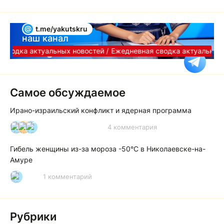
@
t.me/yakutskru
наш канал
Telegram
сводка актуальных новостей /
Ежедневная сводка актуальных 
Самое обсуждаемое
Ирано-израильский конфликт и ядерная программа
4 комментария
И
А
А
Гибель женщины из-за мороза -50°C в Николаевске-на-
Амуре
1 комментарий
Р
Рубрики