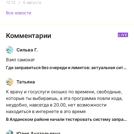
12:12
/
6 августа
Все новости
Комментарии
LIVE
Сильва Г.
С
Взял самокат
Где заправиться без очереди и лимитов: актуальная ситуация на АЗС Якутска
Татьяна
Т
К врачу и госуслуги окошко по времени, свободные,
которые ты выбираешь, а эта программа ловли кода,
неудобно, навсегда в 20.00, нет возможности
находиться в интернете в это время
В Алданском районе начали тестировать систему заправки по QR-кодам
Юлия Анатольевна
Ю