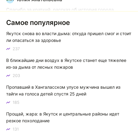
Спасибо за краткий, рассказ об история города
Якутска. Желаю процветания нашему Северу!
Самое популярное
Якутск сквозь века: от острога до столицы республики
Якутск снова во власти дыма: откуда пришел смог и стоит
Котя злой
К
ли опасаться за здоровье
237
Зной в Сибири, тем более в Якутске. Никакой это не
зной, а просто приятное тепло. А про палящее солнце
В ближайшие дни воздух в Якутске станет еще тяжелее
тем более говорить не приходиться. Не зря даже в
из-за дыма от лесных пожаров
песнях поют…
203
Якутск готовится к пику летнего зноя: синоптики прогнозируют до плюс 35 градусов
Пропавший в Хангаласском улусе мужчина вышел из
тайги на голоса детей спустя 25 дней
185
Прощай, жара: в Якутск и центральные районы идет
резкое похолодание
131