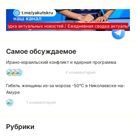
@
t.me/yakutskru
наш канал
Telegram
сводка актуальных новостей /
Ежедневная сводка актуальных 
Самое обсуждаемое
Ирано-израильский конфликт и ядерная программа
4 комментария
И
А
А
Гибель женщины из-за мороза -50°C в Николаевске-на-
Амуре
1 комментарий
Р
Рубрики