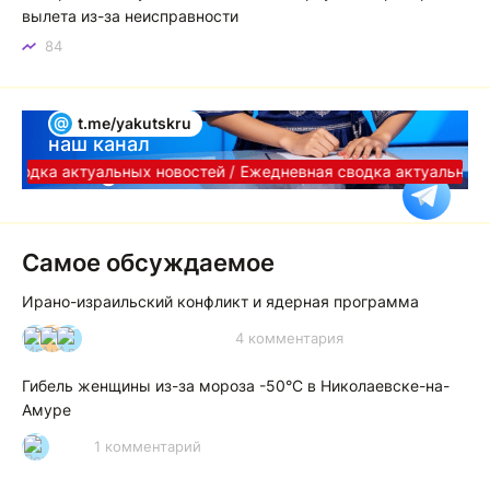
вылета из-за неисправности
84
@
t.me/yakutskru
наш канал
Telegram
сводка актуальных новостей /
Ежедневная сводка актуальных н
Самое обсуждаемое
Ирано-израильский конфликт и ядерная программа
4 комментария
И
А
А
Гибель женщины из-за мороза -50°C в Николаевске-на-
Амуре
1 комментарий
Р