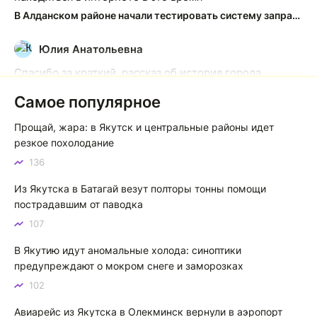
В Алданском районе начали тестировать систему заправки по QR-кодам
Юлия Анатольевна
Ю
Спасибо за краткий, рассказ об история города
Якутска. Желаю процветания нашему Северу!
Самое популярное
Якутск сквозь века: от острога до столицы республики
Прощай, жара: в Якутск и центральные районы идет
Котя злой
К
резкое похолодание
136
Зной в Сибири, тем более в Якутске. Никакой это не
зной, а просто приятное тепло. А про палящее солнце
Из Якутска в Батагай везут полторы тонны помощи
тем более говорить не приходиться. Не зря даже в
пострадавшим от паводка
песнях поют…
107
Якутск готовится к пику летнего зноя: синоптики прогнозируют до плюс 35 градусов
В Якутию идут аномальные холода: синоптики
предупреждают о мокром снеге и заморозках
102
Авиарейс из Якутска в Олекминск вернули в аэропорт