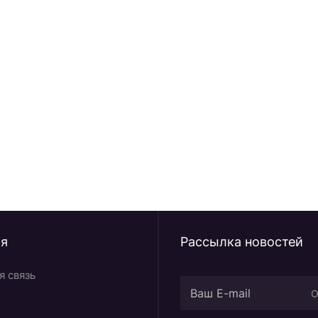
х новостей /
ия
Рассылка новостей
я связь
О