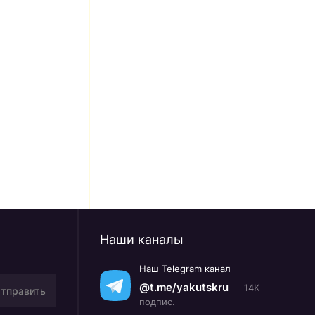
Наши каналы
Наш Telegram канал
@t.me/yakutskru
14K
тправить
подпис.