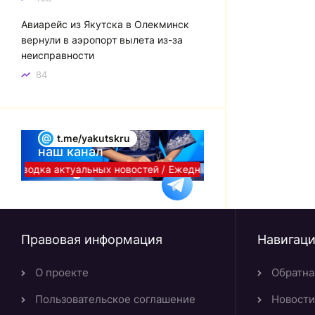
Авиарейс из Якутска в Олекминск
вернули в аэропорт вылета из-за
неисправности
84
@
t.me/yakutskru
наш канал
Telegram
я сводка актуальных новостей /
Ежедневная сводка актуальны
Правовая информация
Навигац
О проекте
Обратна
Пользовательское соглашение
Новости