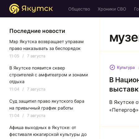
Общество
Хроники СВО
Го
Последние новости
музе
Мэр Якутска возвращает управам
право наказывать за беспорядок
11:05
/
7 августа
Культура
В Якутске появится сквер
строителей с амфитеатром и зонами
В Нацио
отдыха
выставк
11:04
/
7 августа
Суд защитил право якутского бара
В Якутске 
на привычный график работы
«Петергоф»,
11:04
/
7 августа
Афиша выходных в Якутске: от
фестиваля юкагирской культуры до