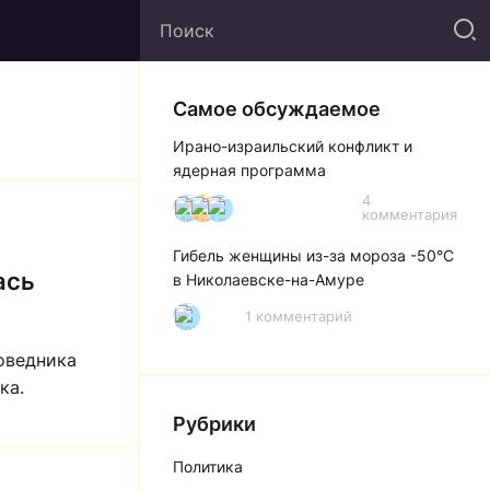
Самое обсуждаемое
Ирано-израильский конфликт и
ядерная программа
4
И
А
А
комментария
Гибель женщины из-за мороза -50°C
ась
в Николаевске-на-Амуре
1 комментарий
Р
оведника
ка.
Рубрики
Политика