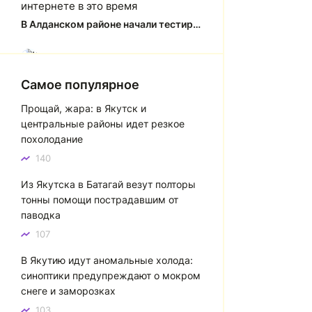
интернете в это время
В Алданском районе начали тестировать систему заправки по QR-кодам
Юлия Анатольевна
Ю
Спасибо за краткий, рассказ об
Самое популярное
история города Якутска. Желаю
Прощай, жара: в Якутск и
процветания нашему Северу!
центральные районы идет резкое
Якутск сквозь века: от острога до столицы республики
похолодание
140
Котя злой
К
Из Якутска в Батагай везут полторы
Зной в Сибири, тем более в
тонны помощи пострадавшим от
Якутске. Никакой это не зной, а
паводка
просто приятное тепло. А про
палящее солнце тем более
107
говорить не приходиться. Не зря
В Якутию идут аномальные холода:
даже в песнях поют…
синоптики предупреждают о мокром
Якутск готовится к пику летнего зноя: синоптики прогнозируют до плюс 35 градусов
снеге и заморозках
103