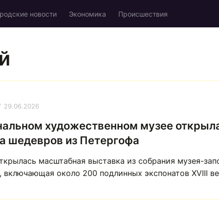
родские новости
Экономика
Происшествия
й
29.06.2026
нальном художественном музее открыл
а шедевров из Петергофа
открылась масштабная выставка из собрания музея-зап
 включающая около 200 подлинных экспонатов XVIII ве