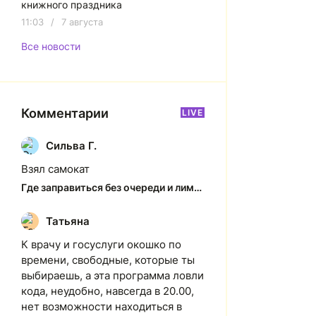
книжного праздника
11:03
/
7 августа
Все новости
Комментарии
LIVE
Сильва Г.
С
Взял самокат
Где заправиться без очереди и лимитов: актуальная ситуация на АЗС Якутска
Татьяна
Т
К врачу и госуслуги окошко по
времени, свободные, которые ты
выбираешь, а эта программа ловли
кода, неудобно, навсегда в 20.00,
нет возможности находиться в