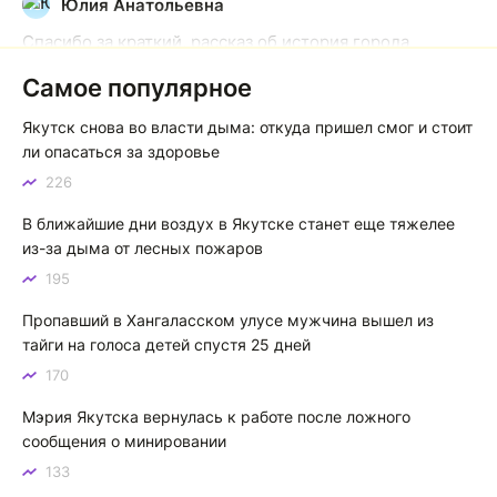
Юлия Анатольевна
Ю
Спасибо за краткий, рассказ об история города
Якутска. Желаю процветания нашему Северу!
Самое популярное
Якутск сквозь века: от острога до столицы республики
Якутск снова во власти дыма: откуда пришел смог и стоит
Котя злой
К
ли опасаться за здоровье
226
Зной в Сибири, тем более в Якутске. Никакой это не
зной, а просто приятное тепло. А про палящее солнце
В ближайшие дни воздух в Якутске станет еще тяжелее
тем более говорить не приходиться. Не зря даже в
из-за дыма от лесных пожаров
песнях поют…
195
Якутск готовится к пику летнего зноя: синоптики прогнозируют до плюс 35 градусов
Пропавший в Хангаласском улусе мужчина вышел из
тайги на голоса детей спустя 25 дней
170
Мэрия Якутска вернулась к работе после ложного
сообщения о минировании
133