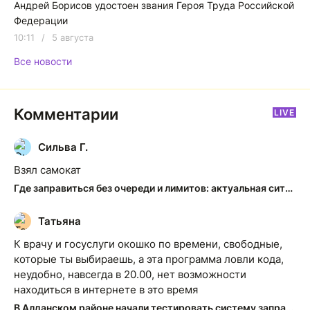
Андрей Борисов удостоен звания Героя Труда Российской
Федерации
10:11
/
5 августа
Все новости
Комментарии
LIVE
Сильва Г.
С
Взял самокат
Где заправиться без очереди и лимитов: актуальная ситуация на АЗС Якутска
Татьяна
Т
К врачу и госуслуги окошко по времени, свободные,
которые ты выбираешь, а эта программа ловли кода,
неудобно, навсегда в 20.00, нет возможности
находиться в интернете в это время
В Алданском районе начали тестировать систему заправки по QR-кодам