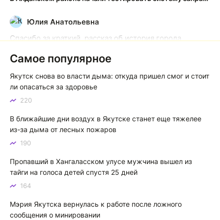
Юлия Анатольевна
Ю
Спасибо за краткий, рассказ об история города
Якутска. Желаю процветания нашему Северу!
Самое популярное
Якутск сквозь века: от острога до столицы республики
Якутск снова во власти дыма: откуда пришел смог и стоит
Котя злой
К
ли опасаться за здоровье
220
Зной в Сибири, тем более в Якутске. Никакой это не
зной, а просто приятное тепло. А про палящее солнце
В ближайшие дни воздух в Якутске станет еще тяжелее
тем более говорить не приходиться. Не зря даже в
из-за дыма от лесных пожаров
песнях поют…
190
Якутск готовится к пику летнего зноя: синоптики прогнозируют до плюс 35 градусов
Пропавший в Хангаласском улусе мужчина вышел из
тайги на голоса детей спустя 25 дней
164
Мэрия Якутска вернулась к работе после ложного
сообщения о минировании