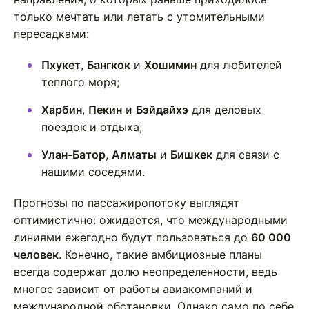
только мечтать или летать с утомительными
пересадками:
Пхукет
,
Бангкок
и
Хошимин
для любителей
теплого моря;
Харбин
,
Пекин
и
Бэйдайхэ
для деловых
поездок и отдыха;
Улан-Батор
,
Алматы
и
Бишкек
для связи с
нашими соседями.
Прогнозы по пассажиропотоку выглядят
оптимистично: ожидается, что международными
линиями ежегодно будут пользоваться до
60 000
человек
. Конечно, такие амбициозные планы
всегда содержат долю неопределенности, ведь
многое зависит от работы авиакомпаний и
международной обстановки. Однако само по себе