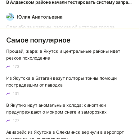
В Алданском районе начали тестировать систему заправки по QR-кодам
Юлия Анатольевна
Ю
Спасибо за краткий, рассказ об история города
Якутска. Желаю процветания нашему Северу!
Самое популярное
Якутск сквозь века: от острога до столицы республики
Прощай, жара: в Якутск и центральные районы идет
Котя злой
К
резкое похолодание
173
Зной в Сибири, тем более в Якутске. Никакой это не
зной, а просто приятное тепло. А про палящее солнце
Из Якутска в Батагай везут полторы тонны помощи
тем более говорить не приходиться. Не зря даже в
пострадавшим от паводка
песнях поют…
131
Якутск готовится к пику летнего зноя: синоптики прогнозируют до плюс 35 градусов
В Якутию идут аномальные холода: синоптики
предупреждают о мокром снеге и заморозках
127
Авиарейс из Якутска в Олекминск вернули в аэропорт
вылета из-за неисправности