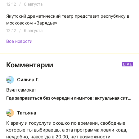
12:12
/
6 августа
Якутский драматический театр представит республику в
московском «Зарядье»
12:12
/
6 августа
Все новости
Комментарии
LIVE
Сильва Г.
С
Взял самокат
Где заправиться без очереди и лимитов: актуальная ситуация на АЗС Якутска
Татьяна
Т
К врачу и госуслуги окошко по времени, свободные,
которые ты выбираешь, а эта программа ловли кода,
неудобно, навсегда в 20.00, нет возможности