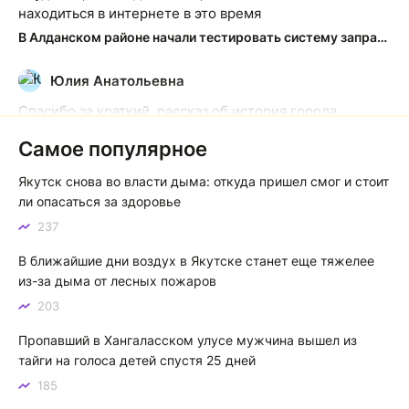
находиться в интернете в это время
В Алданском районе начали тестировать систему заправки по QR-кодам
Юлия Анатольевна
Ю
Спасибо за краткий, рассказ об история города
Якутска. Желаю процветания нашему Северу!
Самое популярное
Якутск сквозь века: от острога до столицы республики
Якутск снова во власти дыма: откуда пришел смог и стоит
Котя злой
К
ли опасаться за здоровье
237
Зной в Сибири, тем более в Якутске. Никакой это не
зной, а просто приятное тепло. А про палящее солнце
В ближайшие дни воздух в Якутске станет еще тяжелее
тем более говорить не приходиться. Не зря даже в
из-за дыма от лесных пожаров
песнях поют…
203
Якутск готовится к пику летнего зноя: синоптики прогнозируют до плюс 35 градусов
Пропавший в Хангаласском улусе мужчина вышел из
тайги на голоса детей спустя 25 дней
185