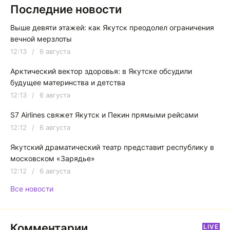
Последние новости
Выше девяти этажей: как Якутск преодолел ограничения
вечной мерзлоты
12:13
/
6 августа
Арктический вектор здоровья: в Якутске обсудили
будущее материнства и детства
12:13
/
6 августа
S7 Airlines свяжет Якутск и Пекин прямыми рейсами
12:12
/
6 августа
Якутский драматический театр представит республику в
московском «Зарядье»
12:12
/
6 августа
Все новости
Комментарии
LIVE