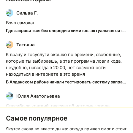
Сильва Г.
С
Взял самокат
Где заправиться без очереди и лимитов: актуальная ситуация на АЗС Якутска
Татьяна
Т
К врачу и госуслуги окошко по времени, свободные,
которые ты выбираешь, а эта программа ловли кода,
неудобно, навсегда в 20.00, нет возможности
находиться в интернете в это время
В Алданском районе начали тестировать систему заправки по QR-кодам
Юлия Анатольевна
Ю
Спасибо за краткий, рассказ об история города
Якутска. Желаю процветания нашему Северу!
Самое популярное
Якутск сквозь века: от острога до столицы республики
Якутск снова во власти дыма: откуда пришел смог и стоит