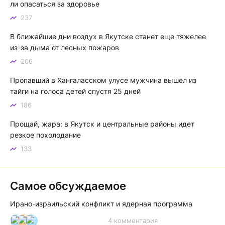
Котя злой
К
ли опасаться за здоровье
237
Зной в Сибири, тем более в Якутске. Никакой это не
зной, а просто приятное тепло. А про палящее солнце
В ближайшие дни воздух в Якутске станет еще тяжелее
тем более говорить не приходиться. Не зря даже в
из-за дыма от лесных пожаров
песнях поют…
206
Якутск готовится к пику летнего зноя: синоптики прогнозируют до плюс 35 градусов
Пропавший в Хангаласском улусе мужчина вышел из
тайги на голоса детей спустя 25 дней
186
Прощай, жара: в Якутск и центральные районы идет
резкое похолодание
133
Самое обсуждаемое
Ирано-израильский конфликт и ядерная программа
4 комментария
И
А
А