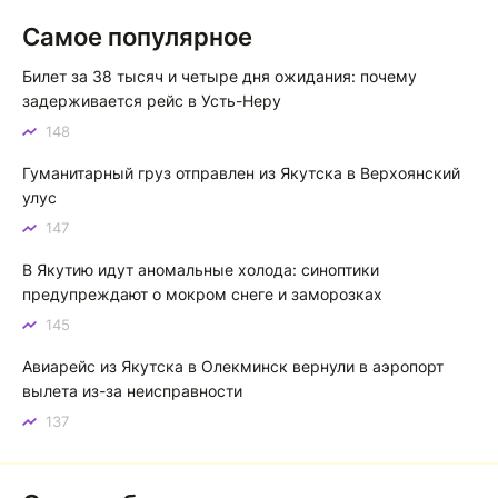
Якутска. Желаю процветания нашему Северу!
Самое популярное
Якутск сквозь века: от острога до столицы республики
Билет за 38 тысяч и четыре дня ожидания: почему
Котя злой
К
задерживается рейс в Усть-Неру
148
Зной в Сибири, тем более в Якутске. Никакой это не
зной, а просто приятное тепло. А про палящее солнце
Гуманитарный груз отправлен из Якутска в Верхоянский
тем более говорить не приходиться. Не зря даже в
улус
песнях поют…
147
Якутск готовится к пику летнего зноя: синоптики прогнозируют до плюс 35 градусов
В Якутию идут аномальные холода: синоптики
предупреждают о мокром снеге и заморозках
145
Авиарейс из Якутска в Олекминск вернули в аэропорт
вылета из-за неисправности
137