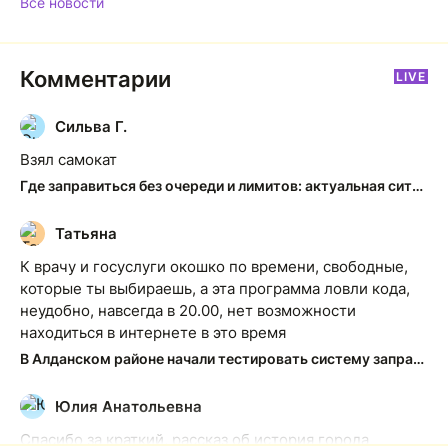
Все новости
Комментарии
LIVE
Сильва Г.
С
Взял самокат
Где заправиться без очереди и лимитов: актуальная ситуация на АЗС Якутска
Татьяна
Т
К врачу и госуслуги окошко по времени, свободные,
которые ты выбираешь, а эта программа ловли кода,
неудобно, навсегда в 20.00, нет возможности
находиться в интернете в это время
В Алданском районе начали тестировать систему заправки по QR-кодам
Юлия Анатольевна
Ю
Спасибо за краткий, рассказ об история города