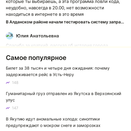
которые ты выбираешь, а эта программа ловли кода,
неудобно, навсегда в 20.00, нет возможности
находиться в интернете в это время
В Алданском районе начали тестировать систему заправки по QR-кодам
Юлия Анатольевна
Ю
Спасибо за краткий, рассказ об история города
Якутска. Желаю процветания нашему Северу!
Самое популярное
Якутск сквозь века: от острога до столицы республики
Билет за 38 тысяч и четыре дня ожидания: почему
Котя злой
К
задерживается рейс в Усть-Неру
148
Зной в Сибири, тем более в Якутске. Никакой это не
зной, а просто приятное тепло. А про палящее солнце
Гуманитарный груз отправлен из Якутска в Верхоянский
тем более говорить не приходиться. Не зря даже в
улус
песнях поют…
147
Якутск готовится к пику летнего зноя: синоптики прогнозируют до плюс 35 градусов
В Якутию идут аномальные холода: синоптики
предупреждают о мокром снеге и заморозках