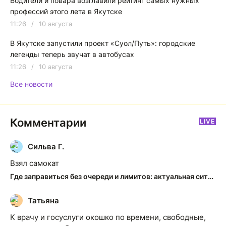
Водители и повара возглавили рейтинг самых нужных
профессий этого лета в Якутске
11:26
/
10 августа
В Якутске запустили проект «Суол/Путь»: городские
легенды теперь звучат в автобусах
11:26
/
10 августа
Все новости
Комментарии
LIVE
Сильва Г.
С
Взял самокат
Где заправиться без очереди и лимитов: актуальная ситуация на АЗС Якутска
Татьяна
Т
К врачу и госуслуги окошко по времени, свободные,