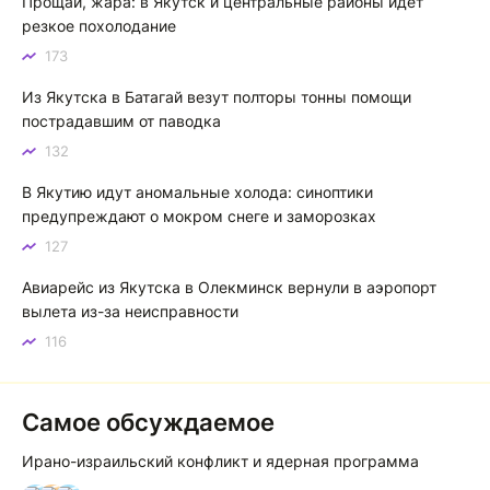
Прощай, жара: в Якутск и центральные районы идет
Котя злой
К
резкое похолодание
173
Зной в Сибири, тем более в Якутске. Никакой это не
зной, а просто приятное тепло. А про палящее солнце
Из Якутска в Батагай везут полторы тонны помощи
тем более говорить не приходиться. Не зря даже в
пострадавшим от паводка
песнях поют…
132
Якутск готовится к пику летнего зноя: синоптики прогнозируют до плюс 35 градусов
В Якутию идут аномальные холода: синоптики
предупреждают о мокром снеге и заморозках
127
Авиарейс из Якутска в Олекминск вернули в аэропорт
вылета из-за неисправности
116
Самое обсуждаемое
Ирано-израильский конфликт и ядерная программа