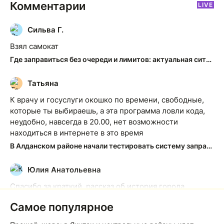
Комментарии
LIVE
Сильва Г.
С
Взял самокат
Где заправиться без очереди и лимитов: актуальная ситуация на АЗС Якутска
Татьяна
Т
К врачу и госуслуги окошко по времени, свободные,
которые ты выбираешь, а эта программа ловли кода,
неудобно, навсегда в 20.00, нет возможности
находиться в интернете в это время
В Алданском районе начали тестировать систему заправки по QR-кодам
Юлия Анатольевна
Ю
Спасибо за краткий, рассказ об история города
Якутска. Желаю процветания нашему Северу!
Самое популярное
Якутск сквозь века: от острога до столицы республики